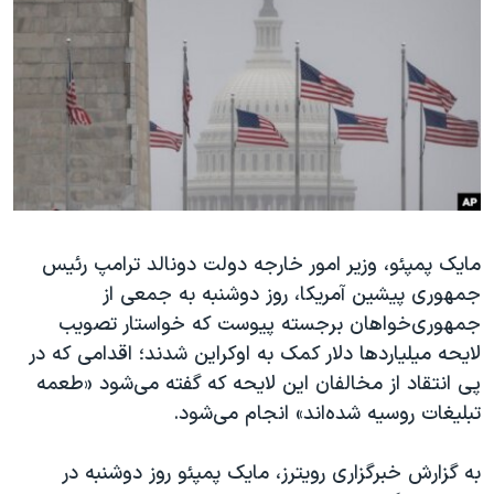
دنبال کنید
مستندها
فرهنگ و زندگی
حقوق شهروندی
انتخابات ریاست جمهوری آمریکا ۲۰۲۴
اقتصادی
حمله جمهوری اسلامی به اسرائیل
رمز مهسا
علم و فناوری
زبانهای مختلف
اسرائیل در جنگ
ورزش زنان در ایران
گالری عکس
اعتراضات زن، زندگی، آزادی
آرشیو پخش زنده
مجموعه مستندهای دادخواهی
مایک پمپئو، وزیر امور خارجه دولت دونالد ترامپ رئیس‌
جمهوری پیشین آمریکا، روز دوشنبه به جمعی از
تریبونال مردمی آبان ۹۸
جمهوری‌خواهان برجسته پیوست که خواستار تصویب
دادگاه حمید نوری
لایحه میلیاردها دلار کمک به اوکراین شدند؛ اقدامی که در
چهل سال گروگان‌گیری
پی انتقاد از مخالفان این لایحه که گفته‌ می‌شود «طعمه
تبلیغات روسیه شده‌اند» انجام می‌شود.
قانون شفافیت دارائی کادر رهبری ایران
اعتراضات مردمی آبان ۹۸
به گزارش خبرگزاری رویترز، مایک پمپئو روز دوشنبه در