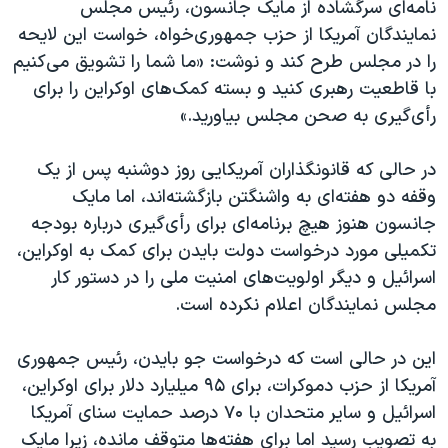
اسرائیل در جنگ
نامه‌ای سرگشاده از مایک جانسون، رئیس مجلس
نمایندگان آمریکا از حزب جمهوری‌خواه، خواست این لایحه
نرگس محمدی برنده جایزه نوبل صلح
را در مجلس طرح کند و نوشت: «ما شما را تشویق می‌کنیم
همایش محافظه‌کاران آمریکا «سی‌پک»
با قاطعیت رهبری کنید و بسته کمک‌های اوکراین را برای
صفحه‌های ویژه
رأی‌گیری به صحن مجلس بیاورید.»
سفر پرزیدنت ترامپ به چین
در حالی که قانونگذاران آمریکایی روز دوشنبه پس از یک
وقفه دو هفته‌ای به واشنگتن بازگشته‌اند، اما مایک
جانسون هنوز هیچ‌ برنامه‌ای برای رأی‌گیری درباره بودجه
تکمیلی مورد درخواست دولت بایدن برای کمک به اوکراین،
اسرائیل و دیگر اولویت‌های امنیت ملی را در دستور کار
مجلس نمایندگان اعلام نکرده است.
این در حالی است که درخواست جو بایدن، رئیس جمهوری
آمریکا از حزب دموکرات، برای ۹۵ میلیارد دلار برای اوکراین،
اسرائیل و سایر متحدان با ۷۰ درصد حمایت سنای آمریکا
به تصویب رسید اما برای هفته‌ها متوقف مانده، زیرا مایک