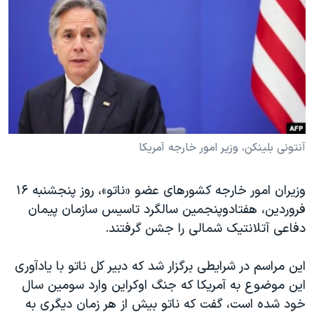
دنبال کنید
مستندها
فرهنگ و زندگی
حقوق شهروندی
انتخابات ریاست جمهوری آمریکا ۲۰۲۴
اقتصادی
حمله جمهوری اسلامی به اسرائیل
رمز مهسا
علم و فناوری
زبانهای مختلف
اسرائیل در جنگ
ورزش زنان در ایران
گالری عکس
اعتراضات زن، زندگی، آزادی
آنتونی بلینکن، وزیر امور خارجه آمریکا
آرشیو پخش زنده
مجموعه مستندهای دادخواهی
وزیران امور خارجه کشورهای عضو «ناتو»، روز پنجشنبه ۱۶
تریبونال مردمی آبان ۹۸
فروردین، هفتاد‌وپنجمین سالگرد تاسیس سازمان پیمان
دادگاه حمید نوری
دفاعی آتلانتیک شمالی را جشن گرفتند.
چهل سال گروگان‌گیری
این مراسم در شرایطی برگزار شد که دبیر کل ناتو با یادآوری
قانون شفافیت دارائی کادر رهبری ایران
این موضوع به آمریکا که جنگ اوکراین وارد سومین سال
اعتراضات مردمی آبان ۹۸
خود شده است، گفت که ناتو بیش از هر زمان دیگری به