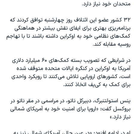
اسرائیل در جنگ
متحدان خود نیاز دارد.
نرگس محمدی برنده جایزه نوبل صلح
۳۲ کشور عضو این ائتلاف روز چهارشنبه توافق کردند که
همایش محافظه‌کاران آمریکا «سی‌پک»
برنامه‌ریزی بهتری برای ایفای نقش بیشتر در هماهنگی
صفحه‌های ویژه
کمک‌های نظامی خود به اوکراین داشته باشند تا با تهاجم
روسیه مقابله کند.
سفر پرزیدنت ترامپ به چین
در شرایطی که تصویب بسته کمک‌های ۶۰ میلیارد دلاری
آمریکا به اوکراین در کنگره ایالات متحده متوقف شده
است، کشورهای اروپایی تلاش می‌کنند تا رویکرد واحدی
برای کمک به کی‌یف اتخاذ کنند.
ینس استولتنبرگ، دبیرکل ناتو، در مراسمی در مقر ناتو در
بروکسل گفت: «اروپا برای امنیت خود به آمریکای شمالی
نیاز دارد.»
او در ادامه افزود: «در عین حال، آمریکای شمالی نیز به