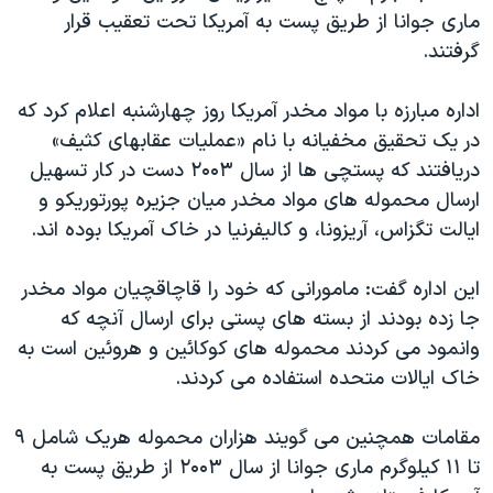
ماری جوانا از طريق پست به آمريکا تحت تعقيب قرار
دنبال کنید
مستندها
فرهنگ و زندگی
گرفتند.
حقوق شهروندی
انتخابات ریاست جمهوری آمریکا ۲۰۲۴
اقتصادی
حمله جمهوری اسلامی به اسرائیل
اداره مبارزه با مواد مخدر آمريکا روز چهارشنبه اعلام کرد که
در يک تحقيق مخفيانه با نام «عمليات عقابهای کثيف»
رمز مهسا
علم و فناوری
زبانهای مختلف
دريافتند که پستچی ها از سال ۲۰۰۳ دست در کار تسهيل
اسرائیل در جنگ
ورزش زنان در ایران
ارسال محموله های مواد مخدر ميان جزيره پورتوريکو و
گالری عکس
اعتراضات زن، زندگی، آزادی
ايالت تگزاس، آريزونا، و کاليفرنيا در خاک آمريکا بوده اند.
آرشیو پخش زنده
مجموعه مستندهای دادخواهی
اين اداره گفت: مامورانی که خود را قاچاقچيان مواد مخدر
تریبونال مردمی آبان ۹۸
جا زده بودند از بسته های پستی برای ارسال آنچه که
دادگاه حمید نوری
وانمود می کردند محموله های کوکائين و هروئين است به
خاک ايالات متحده استفاده می کردند.
چهل سال گروگان‌گیری
قانون شفافیت دارائی کادر رهبری ایران
مقامات همچنين می گويند هزاران محموله هريک شامل ۹
اعتراضات مردمی آبان ۹۸
تا ۱۱ کيلوگرم ماری جوانا از سال ۲۰۰۳ از طريق پست به