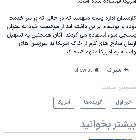
آمريکا فرستاده شده است.
اسرائیل در جنگ
نرگس محمدی برنده جایزه نوبل صلح
کارمندان اداره پست متهمند که در حالی که بر سر خدمت
همایش محافظه‌کاران آمریکا «سی‌پک»
بوده و يونيفرم بر تن داشته اند از موقعيت خود به عنوان
پستچی سوء استفاده می کردند. آنان همچنين به تسهيل
صفحه‌های ویژه
ارسال سلاح های گرم از خاک آمريکا به سرزمين های
سفر پرزیدنت ترامپ به چین
وابسته به آمريکا متهم شده اند.
اشتراک
Follow us
همچنبن ببینید:
خبر اول
گزيده‌ها
آمريکا
بیشتر بخوانید