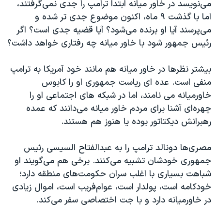
اسرائیل در جنگ
می‌نویسد در خاور میانه ابتدا ترامپ را جدی نمی‌گرفتند،
اما با گذشت ۹ ماه، اکنون موضوع جدی تر شده و
نرگس محمدی برنده جایزه نوبل صلح
می‌‌پرسند آیا او برنده می‌شود؟ آیا قضیه جدی است؟ اگر
همایش محافظه‌کاران آمریکا «سی‌پک»
رئیس جمهور شود با خاور میانه چه رفتاری خواهد داشت؟
صفحه‌های ویژه
بیشتر نظرها در خاور میانه هم مانند خود آمریکا به ترامپ
سفر پرزیدنت ترامپ به چین
منفی است. عده ای ریاست جمهوری او را کابوس
خاورمیانه می نامند، اما در شبکه های اجتماعی او را
چهره‌ای آشنا برای مردم خاور میانه می‌دانند که عمده
رهبرانش دیکتاتور بوده یا هنوز هم هستند.
مصری‌ها دونالد ترامپ را به عبدالفتاح السیسی رئیس
جمهوری خودشان تشبیه می‌کنند. برخی هم می‌گویند او
شباهت بسیاری با اغلب سران حکومت‌های منطقه دارد؛
خودکامه است، پولدار است، عوام‌فریب است، اموال زیادی
در خاورمیانه دارد و با جت اختصاصی سفر می‌کند.