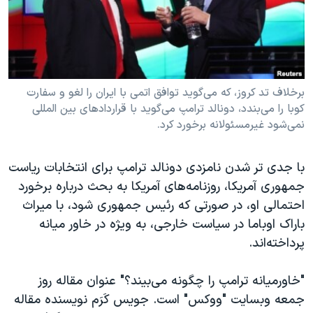
دنبال کنید
مستندها
فرهنگ و زندگی
حقوق شهروندی
انتخابات ریاست جمهوری آمریکا ۲۰۲۴
اقتصادی
حمله جمهوری اسلامی به اسرائیل
رمز مهسا
علم و فناوری
برخلاف تد کروز، که می‌گوید توافق اتمی با ایران را لغو و سفارت
زبانهای مختلف
کوبا را می‌بندد، دونالد ترامپ می‌گوید با قراردادهای بین المللی
اسرائیل در جنگ
ورزش زنان در ایران
نمی‌شود غیرمسئولانه برخورد کرد.
گالری عکس
اعتراضات زن، زندگی، آزادی
آرشیو پخش زنده
مجموعه مستندهای دادخواهی
با جدی تر شدن نامزدی دونالد ترامپ برای انتخابات ریاست
جمهوری آمریکا، روزنامه‌های آمریکا به بحث درباره برخورد
تریبونال مردمی آبان ۹۸
احتمالی او، در صورتی که رئیس جمهوری شود، با میراث
دادگاه حمید نوری
باراک اوباما در سیاست خارجی، به ویژه در خاور میانه
چهل سال گروگان‌گیری
پرداخته‌اند.
قانون شفافیت دارائی کادر رهبری ایران
"خاورمیانه ترامپ را چگونه می‌بیند؟" عنوان مقاله روز
اعتراضات مردمی آبان ۹۸
جمعه وبسایت "ووکس" است. جویس کَرَم نویسنده مقاله