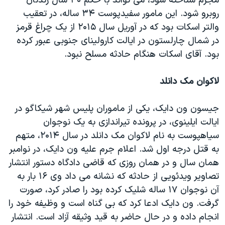
مجرم شناخته شود، می تواند با حکم ۳۰ سال زندنان
روبرو شود. این مامور سفیدپوست ۳۴ ساله، در تعقیب
والتر اسکات بود که در آوریل سال ۲۰۱۵ از یک چراغ قرمز
در شمال چارلستون در ایالت کارولینای جنوبی عبور کرده
بود. آقای اسکات هنگام حادثه مسلح نبود.
لاکوان مک دانلد
جیسون ون دایک، یکی از ماموران پلیس شهر شیکاگو در
ایالت ایلینوی، در پرونده تیراندازی به یک نوجوان
سیاهپوست به نام لاکوان مک دانلد در سال ۲۰۱۴، متهم
به قتل درجه اول شد. اعلام جرم علیه ون دایک، در نوامبر
همان سال و در همان روزی که قاضی دادگاه دستور انتشار
تصاویر ویدئویی از حادثه که نشانه می داد وی ۱۶ بار به
آن نوجوان ۱۷ ساله شلیک کرده بود را صادر کرد، صورت
گرفت. ون دایک ادعا کرد که بی گناه است و وظیفه خود را
انجام داده و در حال حاضر به قید وثیقه آزاد است. انتشار