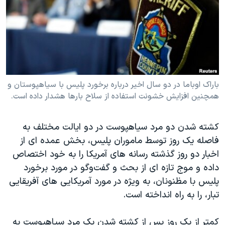
دنبال کنید
مستندها
فرهنگ و زندگی
حقوق شهروندی
انتخابات ریاست جمهوری آمریکا ۲۰۲۴
اقتصادی
حمله جمهوری اسلامی به اسرائیل
رمز مهسا
علم و فناوری
زبانهای مختلف
اسرائیل در جنگ
ورزش زنان در ایران
باراک اوباما در دو سال اخیر درباره برخورد پلیس با سیاهپوستان و
همچنین افزایش خشونت استفاده از سلاح بارها هشدار داده است.
گالری عکس
اعتراضات زن، زندگی، آزادی
آرشیو پخش زنده
مجموعه مستندهای دادخواهی
کشته شدن دو مرد سیاهپوست در دو ایالت مختلف به
تریبونال مردمی آبان ۹۸
فاصله یک روز توسط ماموران پلیس، بخش عمده ای از
اخبار دو روز گذشته رسانه های آمریکا را به خود اختصاص
دادگاه حمید نوری
داده و موج تازه ای از بحث و گفت‌وگو در مورد برخورد
چهل سال گروگان‌گیری
پلیس با مظنونان، به ویژه در مورد آمریکایی های آفریقایی
قانون شفافیت دارائی کادر رهبری ایران
تبار، را به راه انداخته است.
اعتراضات مردمی آبان ۹۸
کمتر از یک روز پس از کشته شدن یک مرد سیاهپوست به