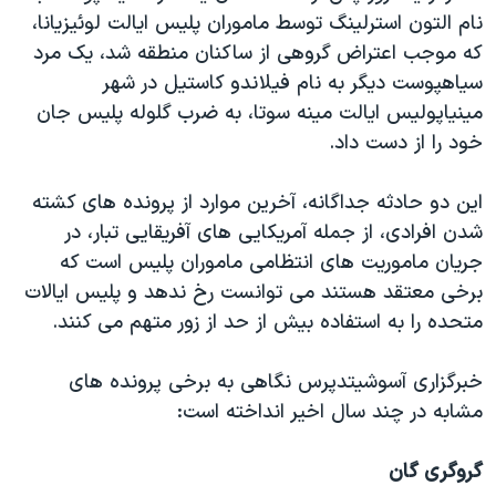
اسرائیل در جنگ
نام التون استرلینگ توسط ماموران پلیس ایالت لوئیزیانا،
نرگس محمدی برنده جایزه نوبل صلح
که موجب اعتراض گروهی از ساکنان منطقه شد، یک مرد
سیاهپوست دیگر به نام فیلاندو کاستیل در شهر
همایش محافظه‌کاران آمریکا «سی‌پک»
مینیاپولیس ایالت مینه سوتا، به ضرب گلوله پلیس جان
صفحه‌های ویژه
خود را از دست داد.
سفر پرزیدنت ترامپ به چین
این دو حادثه جداگانه، آخرین موارد از پرونده های کشته
شدن افرادی، از جمله آمریکایی های آفریقایی تبار، در
جریان ماموریت های انتظامی ماموران پلیس است که
برخی معتقد هستند می توانست رخ ندهد و پلیس ایالات
متحده را به استفاده بیش از حد از زور متهم می کنند.
خبرگزاری آسوشیتدپرس نگاهی به برخی پرونده های
مشابه در چند سال اخیر انداخته است:
گروگری گان