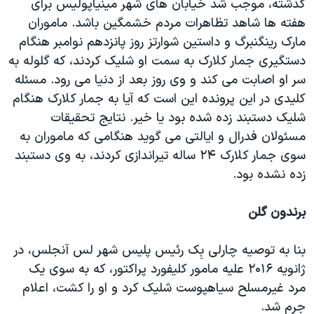
گذشته، موجب شد خیابان های شهر مینیاپولیس برای
هفته ها شاهد تظاهرات مردم خشمگین باشد. ماموران
مارک رینگنبرگ و داستین شوارتز روز پانزدهم نوامبر هنگام
دستگیری جمار کلارک به سمت او شلیک کردند، که گلوله به
سر او اصابت می کند و وی روز بعد از دنیا می رود. مسئله
کلیدی در این پرونده این است که آیا به جمار کلارک هنگام
شلیک دستبند زده شده بود یا خیر. نتایج تحقیقات
مسئولان فدرال و ایالتی می گوید هنگامی که ماموران به
سوی جمار کلارک ۲۴ ساله تیراندازی کردند، به وی دستبند
زده نشده بود.
برندون گلن
بنا به توصیه چارلی بِک رئیس پلیس شهر لس آنجلس، در
ژانویه ۲۰۱۶ علیه مامور کلیفورد پراکتور، که به سوی یک
مرد غیرمسلح سیاهپوست شلیک کرد و او را کشت، اعلام
جرم شد.