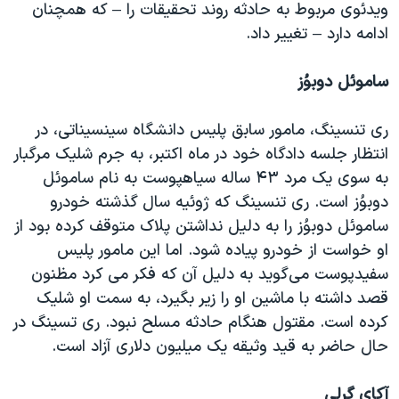
ویدئوی مربوط به حادثه روند تحقیقات را – که همچنان
ادامه دارد – تغییر داد.
ساموئل دوبوُز
ری تنسینگ، مامور سابق پلیس دانشگاه سینسیناتی، در
انتظار جلسه دادگاه خود در ماه اکتبر، به جرم شلیک مرگبار
به سوی یک مرد ۴۳ ساله سیاهپوست به نام ساموئل
دوبوُز است. ری تنسینگ که ژوئیه سال گذشته خودرو
ساموئل دوبوُز را به دلیل نداشتن پلاک متوقف کرده بود از
او خواست از خودرو پیاده شود. اما این مامور پلیس
سفیدپوست می‌گوید به دلیل آن که فکر می کرد مظنون
قصد داشته با ماشین او را زیر بگیرد، به سمت او شلیک
کرده است. مقتول هنگام حادثه مسلح نبود. ری تسینگ در
حال حاضر به قید وثیقه یک میلیون دلاری آزاد است.
آکای گرلی