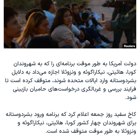
دنبال کنید
مستندها
فرهنگ و زندگی
حقوق شهروندی
انتخابات ریاست جمهوری آمریکا ۲۰۲۴
اقتصادی
حمله جمهوری اسلامی به اسرائیل
رمز مهسا
علم و فناوری
زبانهای مختلف
اسرائیل در جنگ
ورزش زنان در ایران
گالری عکس
اعتراضات زن، زندگی، آزادی
دولت آمریکا به طور موقت برنامه‌ای را که به شهروندان
کوبا، هائیتی، نیکاراگوئه و ونزوئلا اجازه می‌داد به دلایل
آرشیو پخش زنده
مجموعه مستندهای دادخواهی
بشردوستانه وارد ایالات متحده شوند، متوقف کرده است تا
تریبونال مردمی آبان ۹۸
فرایند بررسی و غربالگری درخواست‌های حامیان بازبینی
دادگاه حمید نوری
شود.
چهل سال گروگان‌گیری
کاخ سفید روز جمعه اعلام کرد که برنامه ورود بشردوستانه
قانون شفافیت دارائی کادر رهبری ایران
برای شهروندان چهار کشور کوبا، هائیتی، نیکاراگوئه و
اعتراضات مردمی آبان ۹۸
ونزوئلا به طور موقت متوقف شده است.