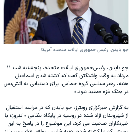
دنبال کنید
مستندها
فرهنگ و زندگی
حقوق شهروندی
انتخابات ریاست جمهوری آمریکا ۲۰۲۴
اقتصادی
حمله جمهوری اسلامی به اسرائیل
رمز مهسا
علم و فناوری
زبانهای مختلف
اسرائیل در جنگ
ورزش زنان در ایران
جو بایدن، رئیس جمهوری ایالات متحده آمریکا
گالری عکس
اعتراضات زن، زندگی، آزادی
جو بایدن، رئیس‌جمهوری ایالات متحده، پنجشنبه شب ۱۱
آرشیو پخش زنده
مجموعه مستندهای دادخواهی
مرداد به وقت واشنگتن گفت که کشته شدن اسماعیل
تریبونال مردمی آبان ۹۸
هنیه، رهبر سیاسی گروه حماس، برای دستیابی به آتش‌بس
در جنگ غزه «مفید نبود.»
دادگاه حمید نوری
چهل سال گروگان‌گیری
به گزارش خبرگزاری رویترز، جو بایدن که در مراسم استقبال
قانون شفافیت دارائی کادر رهبری ایران
از شهروندان آزاد شده در روسیه در پایگاه نظامی «اندروز» با
خبرنگاران صحبت می کرد، این موضوع را در پاسخ به این
اعتراضات مردمی آبان ۹۸
پرسش که آیا کشته شدن هنیه شانس توافق آتش‌بس را از