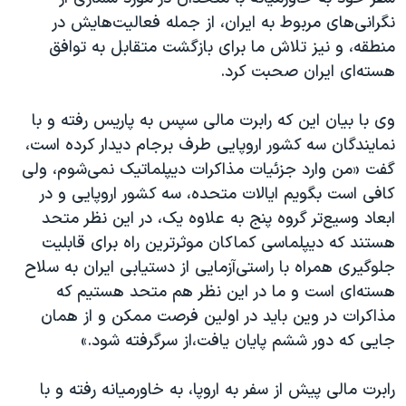
اسرائیل در جنگ
نگرانی
های مربوط به ایران، از جمله فعالیت
هایش در
نرگس محمدی برنده جایزه نوبل صلح
منطقه، و نیز تلاش
ما برای بازگشت متقابل به توافق
هسته
ای ایران صحبت کرد.
همایش محافظه‌کاران آمریکا «سی‌پک»
صفحه‌های ویژه
وی با بیان این که رابرت مالی سپس به پاریس رفته و با
سفر پرزیدنت ترامپ به چین
نمایندگان سه کشور اروپایی طرف برجام دیدار کرده است،
گفت «من وارد جزئیات مذاکرات دیپلماتیک نمی
شوم، ولی
کافی است بگویم ایالات متحده، سه کشور اروپایی و در
ابعاد وسیع
تر گروه پنج به علاوه یک، در این نظر متحد
هستند که دیپلماسی کماکان موثرترین راه برای قابلیت
جلوگیری همراه با راستی
آزمایی از دستیابی ایران به سلاح
هسته
ای است و ما در این نظر هم متحد هستیم که
مذاکرات در وین باید در اولین فرصت ممکن و از همان
جایی که دور ششم پایان یافت،
از سرگرفته شود.»
رابرت مالی پیش از سفر به اروپا، به خاورمیانه رفته و با