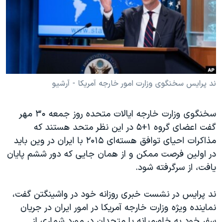
دنبال کنید
مستندها
فرهنگ و زندگی
حقوق شهروندی
انتخابات ریاست جمهوری آمریکا ۲۰۲۴
اقتصادی
حمله جمهوری اسلامی به اسرائیل
رمز مهسا
علم و فناوری
زبانهای مختلف
اسرائیل در جنگ
ورزش زنان در ایران
ند پرایس سخنگوی وزارت امور خارجه آمریکا - آرشیو
گالری عکس
اعتراضات زن، زندگی، آزادی
سخنگوی وزارت خارجه ایالات متحده روز جمعه ۳۰ مهر
آرشیو پخش زنده
مجموعه مستندهای دادخواهی
گفت اعضای گروه ۱+۵ در این نظر متحد هستند که
تریبونال مردمی آبان ۹۸
مذاکرات احیای توافق هسته‌ای ۲۰۱۵ با ایران در وین باید
در اولین فرصت ممکن و از همان جایی که دور ششم پایان
دادگاه حمید نوری
یافت،
از سرگرفته شود.
چهل سال گروگان‌گیری
قانون شفافیت دارائی کادر رهبری ایران
ند پرایس در نشست خبری روزانه خود در واشینگتن گفت،
نماینده ویژه وزارت خارجه آمریکا در امور ایران در جریان
اعتراضات مردمی آبان ۹۸
سفر خود به خاورمیانه با متحدان در مورد شماری از