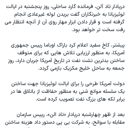
دنبال کنید
دریادار تاد آلن، فرمانده گارد ساحلی، روز پنجشنبه در ایالت
مستندها
فرهنگ و زندگی
لوئیزیانا به خبرنگاران گفت بریدن لوله غیرعادی انجام
حقوق شهروندی
انتخابات ریاست جمهوری آمریکا ۲۰۲۴
گرفته است و قرار دادن ابزار مهار روی آن از آنچه انتظار می
اقتصادی
حمله جمهوری اسلامی به اسرائیل
رفت سخت تر خواهد بود.
رمز مهسا
علم و فناوری
زبانهای مختلف
پیشتر، کاخ سفید اعلام کرد باراک اوباما رییس جمهوری
اسرائیل در جنگ
ورزش زنان در ایران
آمریکا، به منظور ارزیابی تلاش هایی که برای متوقف
گالری عکس
اعتراضات زن، زندگی، آزادی
ساختن بدترین نشت نفت در تاریخ آمریکا جریان دارد، روز
جمعه به ساحل خلیج مکزیک بازمی گردد.
آرشیو پخش زنده
مجموعه مستندهای دادخواهی
تریبونال مردمی آبان ۹۸
دولت آمریکا طرحی را برای ایالت لوئیزیانا جهت ساختن
دادگاه حمید نوری
یک سلسله موانع شنی به منظور حفاظت از باتلاق ها در
برابر لکه های بزرگ نفت تصویب کرده است.
چهل سال گروگان‌گیری
قانون شفافیت دارائی کادر رهبری ایران
بعد از ظهر چهارشنبه دریادار «تاد الن»، رییس سازمان
اعتراضات مردمی آبان ۹۸
مقابله با سوانح، به شرکت بی پی دستور داد هزینه ساختن