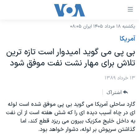
ینکهای
ابل
سترسی
یکشنبه ۱۸ مرداد ۱۴۰۵ ایران ۰۸:۰۵
خانه
هش
آمريکا
نسخه سبک وب‌سایت
ه
بی پی می گوید امیدوار است تازه ترین
حتوای
موضوع ها
تلاش برای مهار نشت نفت موفق شود
صلی
برنامه های تلویزیونی
ایران
هش
جدول برنامه ها
۱۳ خرداد ۱۳۸۹
ه
آمریکا
فحه
صفحه‌های ویژه
جهان
اشتراک
صلی
فرکانس‌های صدای آمریکا
ورزشی
جام جهانی ۲۰۲۶
گارد ساحلی آمریکا می گوید بی پی موفق شده است لوله
هش
پخش رادیویی
ای در چاه آسیب دیده ای را که شش هفته است از آن نفت
ه
گزیده‌ها
عملیات خشم حماسی
به داخل خلیج مکزیک بیرون می ریزد قطع کند، اما
ستجو
۲۵۰سالگی آمریکا
ویژه برنامه‌ها
یادگیری زبان انگلیسی
گذاشتن سرپوش بر لوله، دشوار خواهد بود.
ویدیوها
بایگانی برنامه‌های تلویزیونی