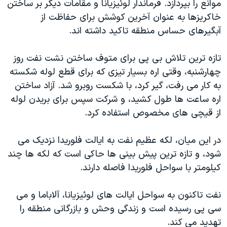
موانع را بپردازد. فرماندار لوئیزیانا و مقامات دیگر بر ساختن
اسرائیل در جنگ
خاکریزها به عنوان آخرین کوشش برای حفاظت از
نرگس محمدی برنده جایزه نوبل صلح
آبگیرهای حساس منطقه تاکید داشته اند.
همایش محافظه‌کاران آمریکا «سی‌پک»
تازه ترین تلاش بی پی برای متوف ساختن نشت نفت روز
صفحه‌های ویژه
چهارشنبه، وقتی اره بسیار تیزی که برای قطع لوله شکسته
سفر پرزیدنت ترامپ به چین
به کار می رفت، گیر کرد، با شکست روبرو شد. آزاد ساختن
اره ساعت ها طول کشید، و شرکت سپس برای بریدن لوله
از قیچی های مخصوص استفاده کرد.
در این میان، لکه عظیم نفت به ایالت فلوریدا نزدیک می
شود، و تازه ترین پیش بینی ها حاکی است که لکه ها چند
کیلومتر با سواحل فلوریدا فاصله دارند.
نفت تاکنون به سواحل ایالت های لوئیزیانا، آلاباما و می
سی پی رسیده است و زندگی وحش و بازرگانی منطقه را
تهدید می کند.