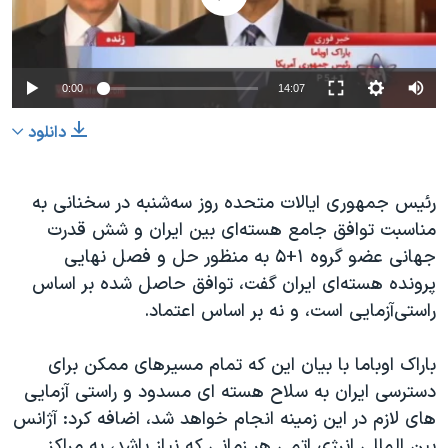
دنبال کنید
مستندها
فرهنگ و زندگی
حقوق شهروندی
انتخابات ریاست جمهوری آمریکا ۲۰۲۴
0:00
14:07
اقتصادی
حمله جمهوری اسلامی به اسرائیل
رمز مهسا
علم و فناوری
دانلود
زبانهای مختلف
اسرائیل در جنگ
ورزش زنان در ایران
رئیس جمهوری ایالات متحده روز سه‌شنبه در سخنانی به
گالری عکس
اعتراضات زن، زندگی، آزادی
مناسبت توافق جامع هسته‌ای بین ایران و شش قدرت
آرشیو پخش زنده
مجموعه مستندهای دادخواهی
جهانی عضو گروه ۱+۵ به منظور حل و فصل نهایی
تریبونال مردمی آبان ۹۸
پرونده هسته‌ای ایران گفت، توافق حاصل شده بر اساس
راستی‌آزمایی است، و نه بر اساس اعتماد.
دادگاه حمید نوری
چهل سال گروگان‌گیری
باراک اوباما با بیان این که تمام مسیرهای ممکن برای
قانون شفافیت دارائی کادر رهبری ایران
دسترسی ایران به سلاح هسته ای مسدود و راستی آزمایی
های لازم در این زمینه انجام خواهد شد، اضافه کرد: آژانس
اعتراضات مردمی آبان ۹۸
بین المللی انرژی اتمی هر زمانی که نیاز باشد، به مراکز