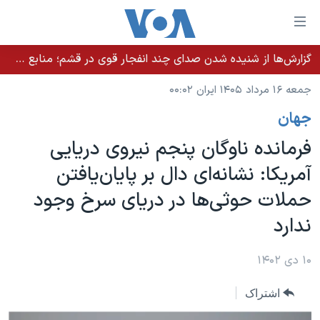
ینکهای
ابل
سترسی
گزارش‌ها از شنیده شدن صدای چند انفجار قوی در قشم؛ منابع حکومتی می‌گویند درگیری در تنگه هرمز بود
خانه
هش
جمعه ۱۶ مرداد ۱۴۰۵ ایران ۰۰:۰۲
نسخه سبک وب‌سایت
ه
جهان
حتوای
موضوع ها
صلی
فرمانده ناوگان پنجم نیروی دریایی
برنامه های تلویزیونی
ایران
هش
آمریکا: نشانه‌ای دال بر پایان‌یافتن
جدول برنامه ها
ه
آمریکا
حملات حوثی‌ها در دریای سرخ وجود
فحه
صفحه‌های ویژه
جهان
صلی
ندارد
فرکانس‌های صدای آمریکا
ورزشی
جام جهانی ۲۰۲۶
هش
پخش رادیویی
ه
گزیده‌ها
عملیات خشم حماسی
۱۰ دی ۱۴۰۲
ستجو
۲۵۰سالگی آمریکا
ویژه برنامه‌ها
یادگیری زبان انگلیسی
اشتراک
ویدیوها
بایگانی برنامه‌های تلویزیونی