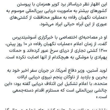
اسرائیل در جنگ
این اظهار نظر دریاسالار برد کوپر همزمان با پیوستن
نرگس محمدی برنده جایزه نوبل صلح
کشورهای بیشتر به ماموریت دریایی بین‌المللی موسوم به
«عملیات نگهبان رفاه» به منظور محافظت از کشتی‌های
همایش محافظه‌کاران آمریکا «سی‌پک»
عبوری از این آبراه حیاتی ایراد می‌شود.
صفحه‌های ویژه
سفر پرزیدنت ترامپ به چین
او در مصاحبه‌ای اختصاصی با خبرگزاری آسوشیتدپرس
گفت، از زمان اعلام «عملیات نگهبان رفاه» در ۱۰ روز پیش،
۱۲۰۰ کشتی تجاری از دریای سرخ عبور کرده‌اند و حملات
پهپادی یا موشکی به هیچکدام از آنها اصابت نکرده است.
لوید آستین، وزیر دفاع آمریکا، در جریان سفر اخیر خود به
بحرین و بازدید از ناوگان پنجم نیروی دریایی ایالات
متحده، با اعلام تشکیل این ائتلاف دریایی گفته بود: «این
چالشی بین‌المللی است که مستلزم اقدام دسته‌جمعی
است.»