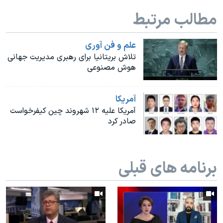
اسرائیل در جنگ
مطالب مرتبط
نرگس محمدی برنده جایزه نوبل صلح
همایش محافظه‌کاران آمریکا «سی‌پک»
علم و فن آوری
تلاش بریتانیا برای رهبری مدیریت جهانی
صفحه‌های ویژه
هوش مصنوعی
سفر پرزیدنت ترامپ به چین
آمريکا
آمریکا علیه ۱۲ شهروند چین کیفرخواست
صادر کرد
برنامه های قبلی