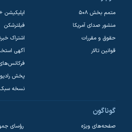
متمم بخش ۵۰۸
اپلیکیشن +VOA
منشور صدای آمریکا
فیلترشکن
حقوق و مقررات
اشتراک خبرن
قوانین تالار
آگهی استخد
فرکانس‌های 
پخش رادیو
یادگیری زبان انگلیسی
نسخه سبک 
دنبال کنید
گوناگون
صفحه‌های ویژه
رؤسای جمهو