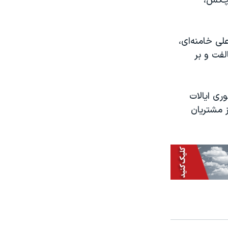
یچکس،
لی خامنه‌ای،
لفت و بر
ری ایالات
ز مشتریان