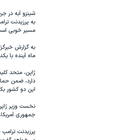
شینزو آبه در جر
به پرزیدنت ترا
مسیر خوبی است 
به گزارش خبرگزا
ماه آینده با یکد
ژاپن، متحد کلید
دارد، ضمن حمایت
این دو کشور بکا
نخست وزیر ژاپن 
جمهوری آمریکا، 
پرزیدنت ترامپ پ