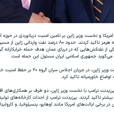
ریکا و نخست وزیر ژاپن بر تامین امنیت دریانوردی در حوزه آ
بین‌المللی و تنگه هرمز تاکید کردند. حدود ۸۰ درصد نفت وارداتی ژ
کی از نفتکش‌هایی که در دریای عمان هدف حمله خرابکارانه گر
کا می‌گوید جمهوری اسلامی ایران مسئول این حمله است.
شینزو آبه، نخست وزیر ژاپن، در جریان اجلاس سران گ
 اوضاع خاورمیانه تاکید کرد.
پرزیدنت ترامپ با نخست وزیر ژاپن، دو طرف بر همکاری‌های ا
یشتر تاکید کردند. پرزیدنت ترامپ از احداث کارخانه‌های تولی
در برخی ایالت‌های آمریکا مانند اوهایو، پنسیلوانیا، و کارولین