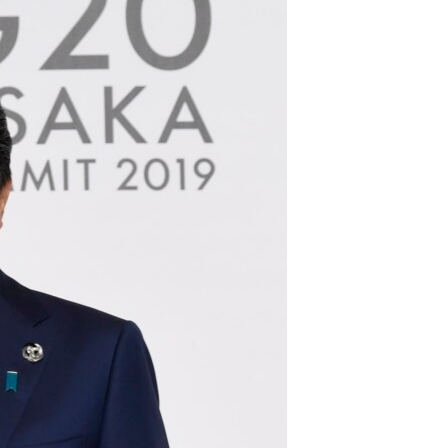
مستندها
فرهنگ و زندگی
حقوق شهروندی
انتخابات ریاست جمهوری آمریکا ۲۰۲۴
اقتصادی
حمله جمهوری اسلامی به اسرائیل
رمز مهسا
علم و فناوری
اسرائیل در جنگ
ورزش زنان در ایران
گالری عکس
اعتراضات زن، زندگی، آزادی
آرشیو پخش زنده
مجموعه مستندهای دادخواهی
تریبونال مردمی آبان ۹۸
دادگاه حمید نوری
چهل سال گروگان‌گیری
قانون شفافیت دارائی کادر رهبری ایران
اعتراضات مردمی آبان ۹۸
اسرائیل در جنگ