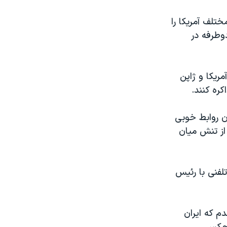
ختلف آمریکا را
وطرفه در
مریکا و ژاپن
کره کنند.
ن روابط خوبی
از تنش میان
لفنی با رئیس
م که ایران