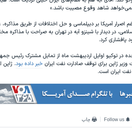
گو کند. آقای آبه هم به مقام‌های ایران خیلی نزدیک است. ه
‌خواهد شاهد وقوع مصیبت باشد.»
غم اصرار آمریکا بر دیپلماسی و حل اختلافات از طریق مذاکره، ع
امی، در دیدار با شینزو آبه در تهران به صراحت با مذاکره مخا
 پافشاری کرد.
ده در توکیو اوایل اردیبهشت ماه از تمایل مشترک رئیس جمهو
زیر ژاپن برای توقف صادارت نفت ایران
خبر داده بود
. ژاپن ا
فت ایران است.
Follow us
چاپ