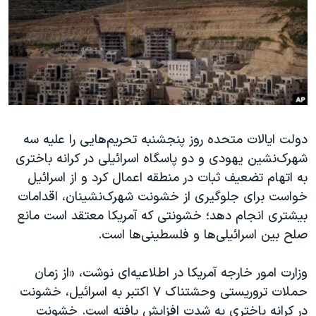
دنبال کنید
مستندها
فرهنگ و زندگی
حقوق شهروندی
انتخابات ریاست جمهوری آمریکا ۲۰۲۴
اقتصادی
حمله جمهوری اسلامی به اسرائیل
رمز مهسا
علم و فناوری
زبانهای مختلف
اسرائیل در جنگ
ورزش زنان در ایران
دولت ایالات متحده روز پنجشنبه تحریم‌هایی را علیه سه
گالری عکس
اعتراضات زن، زندگی، آزادی
شهرک‌نشین یهودی و دو پاسگاه اسرائیلی در کرانه ‌باختری
آرشیو پخش زنده
مجموعه مستندهای دادخواهی
به اتهام تضعیف ثبات در منطقه اعمال کرد و از اسرائیل
تریبونال مردمی آبان ۹۸
خواست برای جلوگیری از خشونت شهرک‌نشینان، اقدامات
بیشتری انجام دهد؛ خشونتی که آمریکا معتقد است مانع
دادگاه حمید نوری
صلح بین اسرائیلی‌ها و فلسطینی‌ها است.
چهل سال گروگان‌گیری
قانون شفافیت دارائی کادر رهبری ایران
وزارت امور خارجه آمریکا در اطلاعیه‌ای نوشت، «از زمان
حملات تروریستی وحشتناک ۷ اکتبر به اسرائیل، خشونت
اعتراضات مردمی آبان ۹۸
در کرانه باختری به شدت افزایش یافته است. خشونت