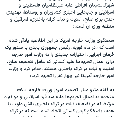
اسرائیل در جنگ
شهرک‌نشینان افراطی علیه غیرنظامیان فلسطینی و
نرگس محمدی برنده جایزه نوبل صلح
اسرائیلی و جابجایی اجباری کشاورزان و روستاها، تهدیدی
جدی برای صلح، امنیت و ثبات کرانه باختری، اسرائیل و
همایش محافظه‌کاران آمریکا «سی‌پک»
منطقه ورای آن است.»
صفحه‌های ویژه
سفر پرزیدنت ترامپ به چین
سخنگوی وزارت خارجه آمریکا در این اطلاعیه یادآور شده
است که «در ماه فوریه، رئیس جمهوری بایدن با صدور یک
فرمان اجرایی، اختیارات جدیدی را به وزارت امور خارجه
برای اعمال تحریم‌ها علیه کسانی که عامل تضعیف صلح،
امنیت و ثبات در کرانه باختری هستند، صادر کرد و وزارت
امور خارجه آمریکا نیز چهار نفر را تحریم کرد.»
به گفته متیو میلر، تصمیم امروز وزارت خارجه ایالات
متحده به اعمال تحریم‌‌ها علیه سه فرد اسرائیلی و دو نهاد
مرتبط که در تضعیف ثبات در کرانه باختری نقش دارند، با
هدف پاسخگو کردن کسانی اتخاذ شده است که در کرانه