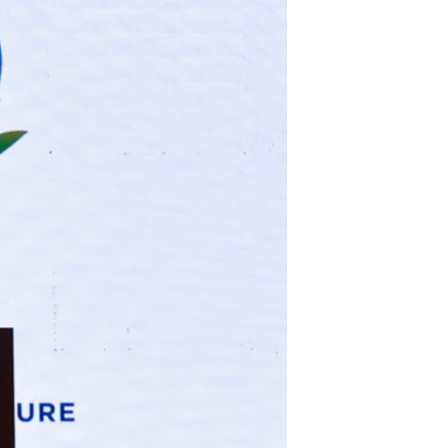
مستندها
فرهنگ و زندگی
حقوق شهروندی
انتخابات ریاست جمهوری آمریکا ۲۰۲۴
اقتصادی
حمله جمهوری اسلامی به اسرائیل
رمز مهسا
علم و فناوری
اسرائیل در جنگ
ورزش زنان در ایران
گالری عکس
اعتراضات زن، زندگی، آزادی
آرشیو پخش زنده
مجموعه مستندهای دادخواهی
تریبونال مردمی آبان ۹۸
دادگاه حمید نوری
چهل سال گروگان‌گیری
قانون شفافیت دارائی کادر رهبری ایران
اعتراضات مردمی آبان ۹۸
اسرائیل در جنگ