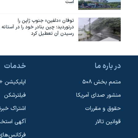
است
توفان «دلفین» جنوب ژاپن را
درنوردید؛ چین بنادر خود را در آستانه
رسیدن آن تعطیل کرد
در باره ما
خدمات
متمم بخش ۵۰۸
اپلیکیشن +VOA
منشور صدای آمریکا
فیلترشکن
حقوق و مقررات
اشتراک خبرن
قوانین تالار
آگهی استخد
فرکانس‌های 