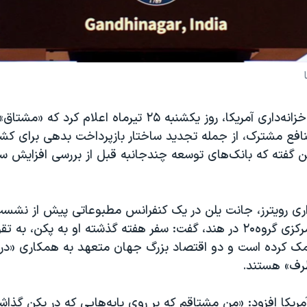
جانت یلن، وزیر خزانه‌داری آمریکا، روز یکشنبه ۲۵ تیرماه اعلام ک
نافع مشترک، از جمله تجدید ساختار باز‌پرداخت بدهی برای کش
گفته که بانک‌های توسعه چندجانبه قبل از بررسی افزایش سرم
اری رویترز، جانت یلن در یک کنفرانس مطبوعاتی پیش از نشست 
و روسای بانک مرکزی گروه۲۰ در هند، گفت: سفر هفته گذشته او به پکن، ب
مک کرده است و دو اقتصاد بزرگ جهان متعهد به همکاری «در ز
رف» هستند.
 آمریکا افزود: «من مشتاقم که بر روی پایه‌هایی که در پکن گذاش