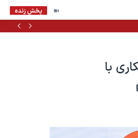
پخش زنده
قبلی
بعدی
اری با