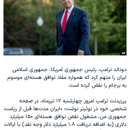
دنبال کنید
مستندها
فرهنگ و زندگی
حقوق شهروندی
انتخابات ریاست جمهوری آمریکا ۲۰۲۴
اقتصادی
حمله جمهوری اسلامی به اسرائیل
رمز مهسا
علم و فناوری
زبانهای مختلف
اسرائیل در جنگ
ورزش زنان در ایران
گالری عکس
اعتراضات زن، زندگی، آزادی
آرشیو پخش زنده
مجموعه مستندهای دادخواهی
دونالد ترامپ، رئيس جمهوری آمریکا، جمهوری اسلامی
ایران را متهم کرد که همواره مفاد توافق هسته‌ای موسوم
تریبونال مردمی آبان ۹۸
به برجام را نقض کرده است.
دادگاه حمید نوری
چهل سال گروگان‌گیری
پرزیدنت ترامپ امروز چهارشنبه ۱۲ تیرماه، در صفحه
شخصی خود در توئيتر نوشت: «ایران مدت‌ها قبل از ریاست
قانون شفافیت دارائی کادر رهبری ایران
جمهوری من، مشغول نقض توافق هسته‌ای ۱۵۰ میلیارد
اعتراضات مردمی آبان ۹۸
دلاری (به اضافه دریافت ۱.۸ میلیارد دلار وجه نقد) با ایالات