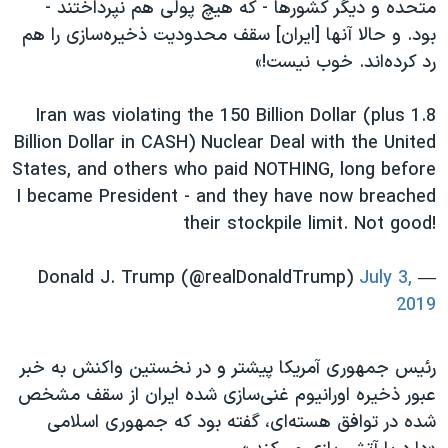
اسرائیل در جنگ
متحده و دیگر کشورها - که هیچ پولی هم نپرداختند -
بود. و حالا آنها [ایران] سقف محدودیت ذخیره‌سازی را هم
نرگس محمدی برنده جایزه نوبل صلح
رد کرده‌اند. خوب نیست!»
همایش محافظه‌کاران آمریکا «سی‌پک»
صفحه‌های ویژه
Iran was violating the 150 Billion Dollar (plus 1.8
Billion Dollar in CASH) Nuclear Deal with the United
سفر پرزیدنت ترامپ به چین
States, and others who paid NOTHING, long before
I became President - and they have now breached
their stockpile limit. Not good!
July 3,
— Donald J. Trump (@realDonaldTrump)
2019
رئيس جمهوری آمریکا پیشتر و در نخستین واکنش به خبر
عبور ذخیره اورانیوم غنی‌سازی شده ایران از سقف مشخص
شده در توافق هسته‌‌ای، گفته بود که جمهوری اسلامی