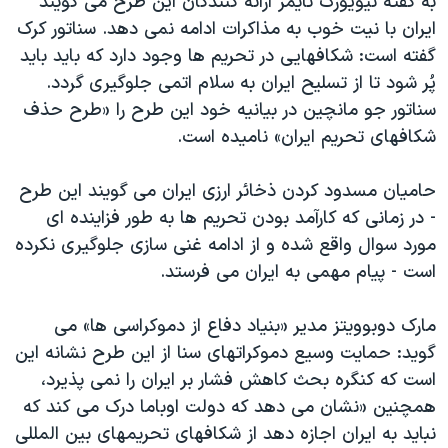
به گفته نیویورک تایمز ارائه کنندگان این طرح می گویند
اسرائیل در جنگ
ایران با نیت خوب به مذاکرات ادامه نمی دهد. سناتور کرک
نرگس محمدی برنده جایزه نوبل صلح
گفته است: شکافهایی در تحریم ها وجود دارد که باید باید
همایش محافظه‌کاران آمریکا «سی‌پک»
پُر شود تا از تسلیح ایران به سلام اتمی جلوگیری گردد.
سناتور جو مانچین در بیانیه خود این طرح را «طرح حذف
صفحه‌های ویژه
شکافهای تحریم ایران» نامیده است.
سفر پرزیدنت ترامپ به چین
حامیان مسدود کردن ذخائر ارزی ایران می گویند این طرح
- در زمانی که کارآمد بودن تحریم ها به طور فزاینده ای
مورد سوال واقع شده و از ادامه غنی سازی جلوگیری نکرده
است - پیام مهمی به ایران می فرستد.
مارک دوبوویتز مدیر «بنیاد دفاع از دموکراسی ها» می
گوید: حمایت وسیع دموکراتهای سنا از این طرح نشانه این
است که کنگره بحث کاهش فشار بر ایران را نمی پذیرد،
همچنین «نشان می دهد که دولت اوباما درک می کند که
نباید به ایران اجازه دهد از شکافهای تحریمهای بین المللی