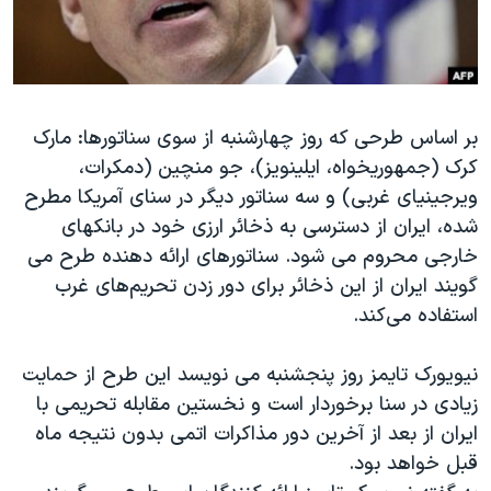
دنبال کنید
مستندها
فرهنگ و زندگی
حقوق شهروندی
انتخابات ریاست جمهوری آمریکا ۲۰۲۴
اقتصادی
حمله جمهوری اسلامی به اسرائیل
بر اساس طرحی که روز چهارشنبه از سوی سناتورها: مارک
رمز مهسا
علم و فناوری
کرک (جمهوریخواه، ایلینویز)، جو منچین (دمکرات،
زبانهای مختلف
اسرائیل در جنگ
ورزش زنان در ایران
ویرجینیای غربی) و سه سناتور دیگر در سنای آمریکا مطرح
گالری عکس
اعتراضات زن، زندگی، آزادی
شده، ایران از دسترسی به ذخائر ارزی خود در بانکهای
خارجی محروم می شود. سناتورهای ارائه دهنده طرح می
آرشیو پخش زنده
مجموعه مستندهای دادخواهی
گویند ایران از این ذخائر برای دور زدن تحریم‌های غرب
تریبونال مردمی آبان ۹۸
استفاده می‌کند.
دادگاه حمید نوری
نیویورک تایمز روز پنجشنبه می نویسد این طرح از حمایت
چهل سال گروگان‌گیری
زیادی در سنا برخوردار است و نخستین مقابله تحریمی با
قانون شفافیت دارائی کادر رهبری ایران
ایران از بعد از آخرین دور مذاکرات اتمی بدون نتیجه ماه
اعتراضات مردمی آبان ۹۸
قبل خواهد بود.