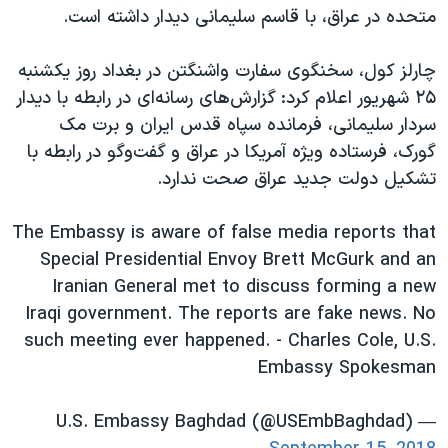
اسرائیل در جنگ
متحده در عراق، با قاسم سلیمانی دیدار داشته است.
نرگس محمدی برنده جایزه نوبل صلح
چارلز کول، سخنگوی سفارت واشنگتن در بغداد روز یکشنبه
همایش محافظه‌کاران آمریکا «سی‌پک»
۲۵ شهریور اعلام کرد: گزارش‌های رسانه‌ای در رابطه با دیدار
صفحه‌های ویژه
سردار سلیمانی، فرمانده سپاه قدس ایران و برت مک
سفر پرزیدنت ترامپ به چین
گورک، فرستاده ویژه آمریکا در عراق و گفت‌وگو در رابطه با
تشکیل دولت جدید عراق صحت ندارد.
The Embassy is aware of false media reports that
Special Presidential Envoy Brett McGurk and an
Iranian General met to discuss forming a new
Iraqi government. The reports are fake news. No
such meeting ever happened. - Charles Cole, U.S.
Embassy Spokesman
— U.S. Embassy Baghdad (@USEmbBaghdad)