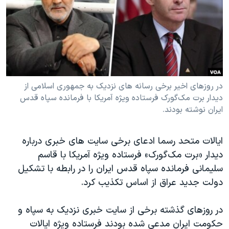
دنبال کنید
مستندها
فرهنگ و زندگی
حقوق شهروندی
انتخابات ریاست جمهوری آمریکا ۲۰۲۴
اقتصادی
حمله جمهوری اسلامی به اسرائیل
رمز مهسا
علم و فناوری
زبانهای مختلف
اسرائیل در جنگ
ورزش زنان در ایران
در روزهای اخیر برخی رسانه های نزدیک به جمهوری اسلامی از
دیدار برت مک‌گورک فرستاده ویژه آمریکا با فرمانده سپاه قدس
گالری عکس
اعتراضات زن، زندگی، آزادی
ایران نوشته بودند.
آرشیو پخش زنده
مجموعه مستندهای دادخواهی
تریبونال مردمی آبان ۹۸
ایالات متحد رسما ادعای برخی سایت های خبری درباره
دیدار «برت مک‌گورک» فرستاده ویژه آمریکا با قاسم
دادگاه حمید نوری
سلیمانی فرمانده سپاه قدس ایران را در رابطه با تشکیل
چهل سال گروگان‌گیری
دولت جدید عراق از اساس تکذیب کرد.
قانون شفافیت دارائی کادر رهبری ایران
در روزهای گذشته برخی از سایت خبری نزدیک به سپاه و
اعتراضات مردمی آبان ۹۸
حکومت ایران مدعی شده بودند فرستاده ویژه ایالات