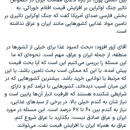
بین المللی پول، در باره ادعای مقامات ایران در خصوص
اسرائیل در جنگ
تاثیر جنگ اوکراین بر افزایش قیمت اقلام خوراکی، به
نرگس محمدی برنده جایزه نوبل صلح
بخش فارسی صدای آمریکا گفت که جنگ اوکراین تاثیری بر
همایش محافظه‌کاران آمریکا «سی‌پک»
تامین مواد غذایی کشورهایی مانند ایران و عراق نداشته
است.
صفحه‌های ویژه
سفر پرزیدنت ترامپ به چین
آقای آزور افزود: «بحث کمبود غذا برای خیلی از کشورها در
منطقه، از جمله ایران و عراق، مهم است. نحوه‌ای که ما
این مسئله را بررسی می‌کنیم این است که آیا بحث قیمت
پیش آمده، یا این که ممکن است بحث تامین باشد، یا این
که مرتبط با توانایی خرید باشد. بیشترین کشورهایی که در
این میان آسیب دیده‌اند، کشورهایی با درآمد کم و دارای
شرایطی شکننده هستند که ظرفیت انبار آن‌ها پایین است و
نیاز شان به گندم خیلی بالا. در برخی از سبدهای غذایی،
نیاز به گندم بین ۶۰ تا ۶۷ درصد است. این مسئله در مورد
ایران و عراق صادق نیست. بگذارید با عراق شروع کنم،
عراق به همراه ایران با افزایش قیمت نفت، می‌توانند