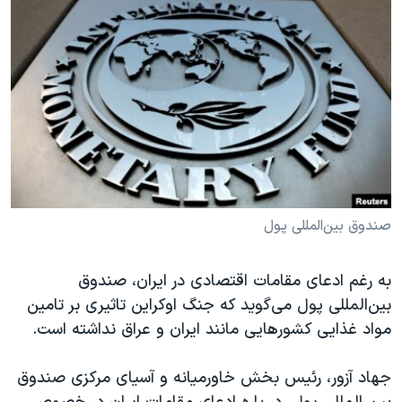
دنبال کنید
مستندها
فرهنگ و زندگی
حقوق شهروندی
انتخابات ریاست جمهوری آمریکا ۲۰۲۴
اقتصادی
حمله جمهوری اسلامی به اسرائیل
رمز مهسا
علم و فناوری
زبانهای مختلف
اسرائیل در جنگ
ورزش زنان در ایران
گالری عکس
اعتراضات زن، زندگی، آزادی
آرشیو پخش زنده
مجموعه مستندهای دادخواهی
صندوق بین‌المللی پول
تریبونال مردمی آبان ۹۸
دادگاه حمید نوری
به رغم ادعای مقامات اقتصادی در ایران، صندوق
بین‌المللی پول می‌گوید که جنگ اوکراین تاثیری بر تامین
چهل سال گروگان‌گیری
مواد غذایی کشورهایی مانند ایران و عراق نداشته است.
قانون شفافیت دارائی کادر رهبری ایران
اعتراضات مردمی آبان ۹۸
جهاد آزور، رئیس بخش خاورمیانه و آسیای مرکزی صندوق