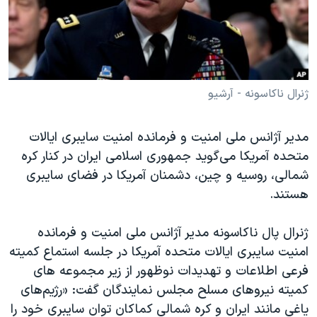
دنبال کنید
مستندها
فرهنگ و زندگی
حقوق شهروندی
انتخابات ریاست جمهوری آمریکا ۲۰۲۴
اقتصادی
حمله جمهوری اسلامی به اسرائیل
رمز مهسا
علم و فناوری
ژنرال ناکاسونه - آرشیو
زبانهای مختلف
اسرائیل در جنگ
ورزش زنان در ایران
مدیر آژانس ملی امنیت و فرمانده امنیت سایبری ایالات
گالری عکس
اعتراضات زن، زندگی، آزادی
متحده آمریکا می‌گوید جمهوری اسلامی ایران در کنار کره
آرشیو پخش زنده
مجموعه مستندهای دادخواهی
شمالی، روسیه و چین، دشمنان آمریکا در فضای سایبری
هستند.
تریبونال مردمی آبان ۹۸
دادگاه حمید نوری
ژنرال پال ناکاسونه مدیر آژانس ملی امنیت و فرمانده
چهل سال گروگان‌گیری
امنیت سایبری ایالات متحده آمریکا در جلسه استماع کمیته
فرعی اطلاعات و تهدیدات نوظهور از زیر مجموعه های
قانون شفافیت دارائی کادر رهبری ایران
کمیته نیروهای مسلح مجلس نمایندگان گفت: «رژیم‌های
اعتراضات مردمی آبان ۹۸
یاغی مانند ایران و کره شمالی کماکان توان سایبری خود را