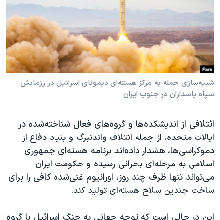
دنبال کنید
مستندها
فرهنگ و زندگی
حقوق شهروندی
انتخابات ریاست جمهوری آمریکا ۲۰۲۴
اقتصادی
حمله جمهوری اسلامی به اسرائیل
رمز مهسا
علم و فناوری
زبانهای مختلف
اسرائیل در جنگ
ورزش زنان در ایران
شبیه‌سازی حمله به مرکز هسته‌ای دیمونای اسرائیل در رزمایش
سپاه پاسداران در جنوب ایران
گالری عکس
اعتراضات زن، زندگی، آزادی
آرشیو پخش زنده
مجموعه مستندهای دادخواهی
ائتلافی از اندیشکده‌ها و گروه‌های فعال شناخته‌شده در
تریبونال مردمی آبان ۹۸
ایالات متحده، از جمله ائتلاف واندنبرگ و بنیاد دفاع از
دموکراسی‌ها، هشدار داده‌اند برنامه هسته‌ای جمهوری
دادگاه حمید نوری
اسلامی به مرحله‌ای بحرانی رسیده و حکومت ایران
چهل سال گروگان‌گیری
می‌تواند تنها ظرف چند روز، اورانیوم غنی‌شده کافی را برای
قانون شفافیت دارائی کادر رهبری ایران
ساخت چندین سلاح هسته‌ای تولید کند.
اعتراضات مردمی آبان ۹۸
این در حالی است که توجه جهانی به جنگ اسرائیل با گروه