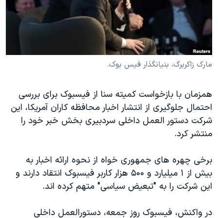
دنبال کنید
مستندها
فرهنگ و زندگی
حقوق شهروندی
انتخابات ریاست جمهوری آمریکا ۲۰۲۴
اقتصادی
حمله جمهوری اسلامی به اسرائیل
رمز مهسا
علم و فناوری
مارک زاکربرگ، بنیانگذار فیس بوک.
زبانهای مختلف
اسرائیل در جنگ
ورزش زنان در ایران
همزمان با بازخواست کمیته سنا از فیسبوک برای بررسی
گالری عکس
اعتراضات زن، زندگی، آزادی
احتمال جلوگیری از انتشار اخبار محافظه کاران آمریکا، این
آرشیو پخش زنده
مجموعه مستندهای دادخواهی
شرکت دستور العمل داخلی سردبیری بخش خبر خود را
منتشر کرد.
تریبونال مردمی آبان ۹۸
دادگاه حمید نوری
برخی چهره های جمهوری خواه از نحوه ارائه اخبار به
چهل سال گروگان‌گیری
بیش از ۱ میلیارد و ۵۰۰ هزار کاربر فیسبوک انتقاد دارند و
این شرکت را به "تبعیض سیاسی" متهم کرده اند.
قانون شفافیت دارائی کادر رهبری ایران
اعتراضات مردمی آبان ۹۸
در واکنش، فیسبوک روز جمعه، دستورالعمل داخلی