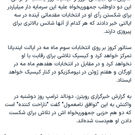
اسرائیل در جنگ
این دو داوطلب جمهوریخواه علیه این سرمایه دار میلیاردر
نرگس محمدی برنده جایزه نوبل صلح
برای شکستن رأی او در انتخابات مقدماتی آینده در سه
ایالتی خبر دادند که هر کدام از آنها شانس بالاتری برای
همایش محافظه‌کاران آمریکا «سی‌پک»
پیروزی دارند.
صفحه‌های ویژه
سفر پرزیدنت ترامپ به چین
سناتور کروز بر روی انتخابات سوم ماه مه در ایالت ایندیانا
تمرکز خواهد کرد و کیسیک تلاشی برای رقابت با او
نخواهد کرد و در مقابل در انتخابات هفدهم ماه مه در
اورگان و هفتم ژوئن در نیومکزیکو در کنار کیسیک خواهد
ایستاد.
به گزارش خبرگزاری رویترز، دونالد ترامپ روز دوشنبه در
واکنش به این "توافق نامعمول" گفت "ناراحت کننده" است
که دو هم حزبی جمهوریخواه ‌اش در تلاش برای شکست
دادن او هم‌دست شده‌اند.