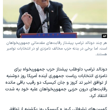
دنبال کنید
مستندها
فرهنگ و زندگی
حقوق شهروندی
انتخابات ریاست جمهوری آمریکا ۲۰۲۴
اقتصادی
حمله جمهوری اسلامی به اسرائیل
رمز مهسا
علم و فناوری
زبانهای مختلف
اسرائیل در جنگ
ورزش زنان در ایران
هر چند دونالد ترامپ پیشتاز رقابت‌های مقدماتی جمهوریخواهان
است، اما برخی در بدنه حزب مخالف نامزدی او در انتخابات نوامبر
گالری عکس
اعتراضات زن، زندگی، آزادی
هستند.
آرشیو پخش زنده
مجموعه مستندهای دادخواهی
تریبونال مردمی آبان ۹۸
دونالد ترامپ داوطلب پیشتاز حزب جمهوریخواه برای
نامزدی انتخابات ریاست جمهوری آینده آمریکا روز دوشنبه
دادگاه حمید نوری
از توافق اخیر تد کروز و جان کیسیک دو رقیب باقی مانده
چهل سال گروگان‌گیری
رقابت‌های درون حزبی جمهوریخواهان علیه خود به شدت
قانون شفافیت دارائی کادر رهبری ایران
انتقاد کرد.
اعتراضات مردمی آبان ۹۸
کمپین‌های تبلیغاتی کروز و کیسیک روز یکشنبه از توافق