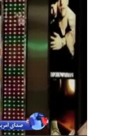
مستندها
فرهنگ و زندگی
حقوق شهروندی
انتخابات ریاست جمهوری آمریکا ۲۰۲۴
اقتصادی
حمله جمهوری اسلامی به اسرائیل
رمز مهسا
علم و فناوری
اسرائیل در جنگ
ورزش زنان در ایران
گالری عکس
اعتراضات زن، زندگی، آزادی
آرشیو پخش زنده
مجموعه مستندهای دادخواهی
تریبونال مردمی آبان ۹۸
دادگاه حمید نوری
چهل سال گروگان‌گیری
قانون شفافیت دارائی کادر رهبری ایران
اعتراضات مردمی آبان ۹۸
اسرائیل در جنگ