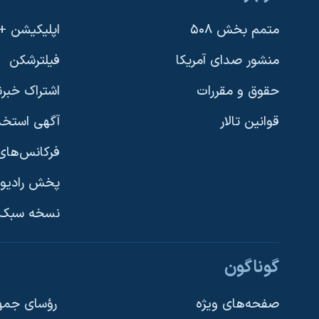
متمم بخش ۵۰۸
اپلیکیشن +VOA
منشور صدای آمریکا
فیلترشکن
حقوق و مقررات
اشتراک خبرن
قوانین تالار
آگهی استخد
فرکانس‌های 
پخش رادیو
یادگیری زبان انگلیسی
نسخه سبک 
دنبال کنید
گوناگون
صفحه‌های ویژه
رؤسای جمهو