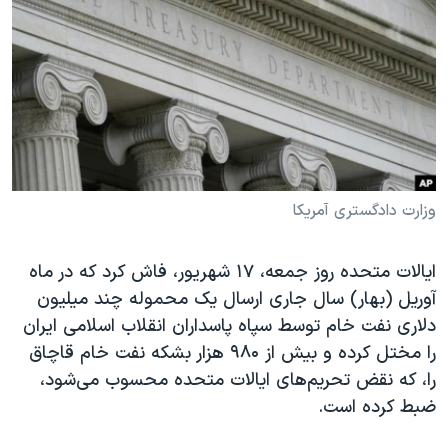
دنبال کنید
مستندها
فرهنگ و زندگی
حقوق شهروندی
انتخابات ریاست جمهوری آمریکا ۲۰۲۴
اقتصادی
حمله جمهوری اسلامی به اسرائیل
رمز مهسا
علم و فناوری
زبانهای مختلف
اسرائیل در جنگ
ورزش زنان در ایران
گالری عکس
اعتراضات زن، زندگی، آزادی
وزارت دادگستری آمریکا
آرشیو پخش زنده
مجموعه مستندهای دادخواهی
ایالات متحده روز جمعه، ۱۷ شهریور، فاش کرد که در ماه
تریبونال مردمی آبان ۹۸
آوریل (بهار) سال جاری ارسال یک محموله چند میلیون
دادگاه حمید نوری
دلاری نفت خام توسط سپاه پاسداران انقلاب اسلامی ایران
چهل سال گروگان‌گیری
را مختل کرده و بیش از ۹۸۰ هزار بشکه نفت خام قاچاق
را، که نقض تحریم‌های ایالات متحده محسوب می‌شود،
قانون شفافیت دارائی کادر رهبری ایران
ضبط کرده است.
اعتراضات مردمی آبان ۹۸