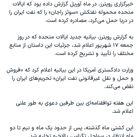
اسرائیل در جنگ
خبرگزاری رویترز، در ماه آوریل گزارش داده بود که ایالات
متحده محموله نفتکش «سوئز راجان» را که نفت ایران را
نرگس محمدی برنده جایزه نوبل صلح
در دریا حمل می‌کرد، مصادره کرده است.
همایش محافظه‌کاران آمریکا «سی‌پک»
صفحه‌های ویژه
به گزارش رویترز، بیانیه جدید ایالات متحده که در روز
جمعه ۱۷ شهریور اعلام شد، جزئیات این داستان از منابع
سفر پرزیدنت ترامپ به چین
مختلف را تأیید و تشریح کرده است.
وزارت دادگستری آمریکا در این بیانیه اعلام کرد که «فروش
و حمل و نقل غیرقانونی نفت ایران» تحریم‌های ایران را
نقض می‌کند.
این هفته توافقنامه‌ای بین طرفین دعوی به طور علنی
اعلام شد.
این کشتی ماه گذشته، پس از حدود یک ماه و نیم تا دو
ماه انتظار در سواحل تگزاس، بالاخره تخلیه شد.