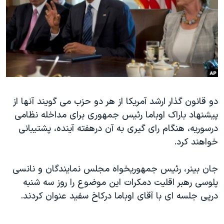
دنبال کنید
مستندها
فرهنگ و زندگی
حقوق شهروندی
انتخابات ریاست جمهوری آمریکا ۲۰۲۴
اقتصادی
حمله جمهوری اسلامی به اسرائیل
رمز مهسا
علم و فناوری
زبانهای مختلف
اسرائیل در جنگ
ورزش زنان در ایران
دو قانون گذار ارشد آمریکا از هر دو حزب می گویند آنها از
گالری عکس
اعتراضات زن، زندگی، آزادی
پیشنهاد باراک اوباما رئیس جمهوری برای مداخله نظامی
آرشیو پخش زنده
مجموعه مستندهای دادخواهی
درسوریه، هنگام رای گیری به آن درهفته آینده، پشتیبانی
تریبونال مردمی آبان ۹۸
خواهند کرد.
دادگاه حمید نوری
جان بینر، رئیس جمهوریخواه مجلس نمایندگان و نانسی
چهل سال گروگان‌گیری
پلوسی رهبر اقلیت دمکرات این موضوع را روز سه شنبه
قانون شفافیت دارائی کادر رهبری ایران
درپی جلسه ای با آقای اوباما درکاخ سفید عنوان کردند.
اعتراضات مردمی آبان ۹۸