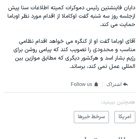
اسرائیل در جنگ
دایان فاینشتین رئیس دموکرات کمیته اطلاعات سنا پیش
نرگس محمدی برنده جایزه نوبل صلح
ازجلسه روز سه شنبه گفت اوکاملا از اقدام مورد نظر اوباما
حمایت می کند.
همایش محافظه‌کاران آمریکا «سی‌پک»
صفحه‌های ویژه
آقای اوباما گفت او از کنگره می خواهد اقدام نظامی
سفر پرزیدنت ترامپ به چین
مناسب و محدودی را تصویب کند که پیامی روشن برای
رژیم بشار اسد و هرکشور دیگری که مطابق موازین بین
المللی عمل نمی کند، برساند.
اشتراک
Follow us
همچنبن ببینید:
آمريکا
سرخط خبرها