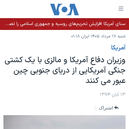
ینکهای
ابل
سترسی
سنای آمریکا افزایش تحریم‌های روسیه و جمهوری اسلامی را تصویب کرد؛ زلنسکی از این اقدام تشکر کرد
خانه
هش
شنبه ۱۷ مرداد ۱۴۰۵ ایران ۰۱:۱۸
نسخه سبک وب‌سایت
ه
آمريکا
حتوای
موضوع ها
صلی
وزیران دفاع آمریکا و مالزی با یک کشتی
برنامه های تلویزیونی
ایران
هش
جنگی آمریکایی از دریای جنوبی چین
جدول برنامه ها
ه
آمریکا
عبور می کنند
فحه
صفحه‌های ویژه
جهان
صلی
فرکانس‌های صدای آمریکا
ورزشی
جام جهانی ۲۰۲۶
۱۳ آبان ۱۳۹۴
هش
پخش رادیویی
ه
گزیده‌ها
عملیات خشم حماسی
اشتراک
ستجو
۲۵۰سالگی آمریکا
ویژه برنامه‌ها
یادگیری زبان انگلیسی
ویدیوها
بایگانی برنامه‌های تلویزیونی