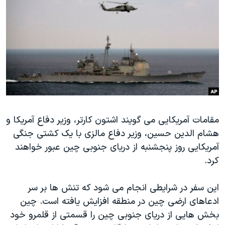
دنبال کنید
مستندها
فرهنگ و زندگی
حقوق شهروندی
انتخابات ریاست جمهوری آمریکا ۲۰۲۴
اقتصادی
حمله جمهوری اسلامی به اسرائیل
رمز مهسا
علم و فناوری
زبانهای مختلف
اسرائیل در جنگ
ورزش زنان در ایران
گالری عکس
اعتراضات زن، زندگی، آزادی
مقامات آمریکایی می گویند اشتون کارتر، وزیر دفاع آمریکا و
آرشیو پخش زنده
مجموعه مستندهای دادخواهی
هشام الدین حسین، وزیر دفاع مالزی با یک کشتی جنگی
تریبونال مردمی آبان ۹۸
آمریکایی روز پنجشنبه از دریای جنوبی چین عبور خواهند
دادگاه حمید نوری
کرد.
چهل سال گروگان‌گیری
این سفر در شرایطی انجام می شود که تنش ها بر سر
قانون شفافیت دارائی کادر رهبری ایران
ادعاهای ارضی چین در منطقه افزایش یافته است. چین
اعتراضات مردمی آبان ۹۸
بخش هایی از دریای جنوبی چین را قسمتی از قلمرو خود