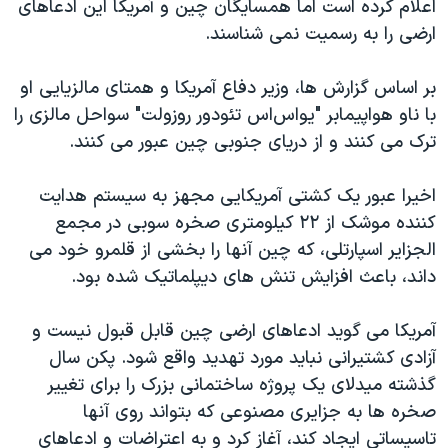
اعلام کرده است اما همسایگان چین و آمریکا این ادعاهای
اسرائیل در جنگ
ارضی را به رسمیت نمی شناسند.
نرگس محمدی برنده جایزه نوبل صلح
همایش محافظه‌کاران آمریکا «سی‌پک»
بر اساس گزارش ها، وزیر دفاع آمریکا و همتای مالزیایی او
با ناو هواپیمابر "یواس‌اس تئودور روزولت" سواحل مالزی را
صفحه‌های ویژه
ترک می کنند و از دریای جنوبی چین عبور می کنند.
سفر پرزیدنت ترامپ به چین
اخیرا عبور یک کشتی آمریکایی مجهز به سیستم هدایت
کننده موشک از ۲۲ کیلومتری صخره سوبی در مجمع
الجزایر اسپارتلی، که چین آنها را بخشی از قلمرو خود می
داند، باعث افزایش تنش های دیپلماتیک شده بود.
آمریکا می گوید ادعاهای ارضی چین قابل قبول نیست و
آزادی کشتیرانی نباید مورد تهدید واقع شود. پکن سال
گذشته میدلای یک پروژه ساختمانی بزرک را برای تغییر
صخره ها به جزایری مصنوعی که بتواند روی آنها
تاسیساتی ایجاد کند، آغاز کرد و به اعتراضات و ادعاهای