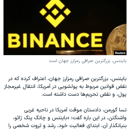
دنبال کنید
مستندها
فرهنگ و زندگی
حقوق شهروندی
انتخابات ریاست جمهوری آمریکا ۲۰۲۴
اقتصادی
حمله جمهوری اسلامی به اسرائیل
رمز مهسا
علم و فناوری
زبانهای مختلف
اسرائیل در جنگ
ورزش زنان در ایران
گالری عکس
اعتراضات زن، زندگی، آزادی
بایننس، بزرگترین صرافی رمزارز جهان است
آرشیو پخش زنده
مجموعه مستندهای دادخواهی
بایننس، بزرگترین صرافی رمزارز جهان، اعتراف کرده که در
تریبونال مردمی آبان ۹۸
نقض قوانین مربوط به پولشویی در آمریکا، انتقال غیرمجاز
دادگاه حمید نوری
پول، و نقض تحریم‌ها دست داشته است.
چهل سال گروگان‌گیری
تسا گورمن، دادستان موقت آمریکا در ناحیه غربی
قانون شفافیت دارائی کادر رهبری ایران
واشنگتن، در این باره گفت: «بایننس و چانگ پنگ ژائو،
اعتراضات مردمی آبان ۹۸
بنیانگذار آن، ابتدای فعالیت خود، رشد و ثروت شخصی را