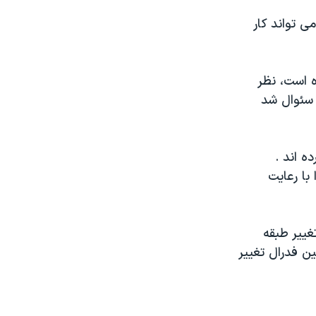
ی آمریکا گفته است قرار دادن ماری جوانا در طبقه بندی شماره ۲، می تواند کار
ه است، نظر
انی که از آنها سئوال شد
د کرده اند .
با رعایت
غییر طبقه
ین فدرال تغییر