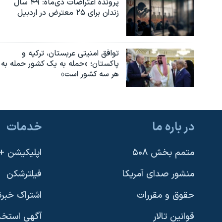
پرونده اعتراضات دی‌ماه: ۴۹ سال
زندان برای ۲۵ معترض در اردبیل
توافق امنیتی عربستان، ترکیه و
پاکستان؛ «حمله به یک کشور حمله به
هر سه کشور است»
در باره ما
خدمات
متمم بخش ۵۰۸
اپلیکیشن +VOA
منشور صدای آمریکا
فیلترشکن
حقوق و مقررات
اشتراک خبرن
قوانین تالار
آگهی استخد