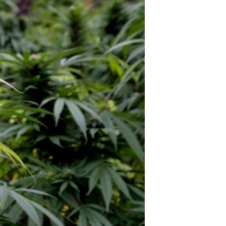
مستندها
فرهنگ و زندگی
حقوق شهروندی
انتخابات ریاست جمهوری آمریکا ۲۰۲۴
اقتصادی
حمله جمهوری اسلامی به اسرائیل
رمز مهسا
علم و فناوری
اسرائیل در جنگ
ورزش زنان در ایران
گالری عکس
اعتراضات زن، زندگی، آزادی
آرشیو پخش زنده
مجموعه مستندهای دادخواهی
تریبونال مردمی آبان ۹۸
دادگاه حمید نوری
چهل سال گروگان‌گیری
قانون شفافیت دارائی کادر رهبری ایران
اعتراضات مردمی آبان ۹۸
اسرائیل در جنگ