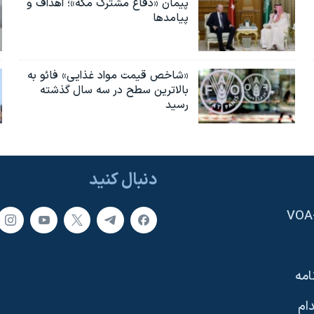
پیمان «دفاع مشترک مکه»؛ اهداف و
پیامدها
«شاخص قیمت مواد غذایی» فائو به
بالاترین سطح در سه سال گذشته
رسید
دنبال کنید
امه
ام