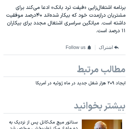
برنامه اشتغال‌زايی «فيفت ترد بانک» ادعا می‌کند برای
مشتريان درازمدت خود که بيکار شده‌اند ۴۰درصد موفقيت
داشته است. میانگین سراسری اشتغال مجدد برای بيکاران
۱۱ درصد است.
اشتراک
Follow us
مطالب مرتبط
ايجاد ۲۰۹ هزار شغل جديد در ماه ژوئيه در آمريکا
بیشتر بخوانید
سناتور میچ مک‌کانل پس از نزدیک به
دو ماه از مرکز توان‌بخشی مرخص شد