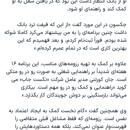
او از بانک انتظار داشت اين بود که در یافتن شغل به او
کمک کند و راهنمای او شود.
جکسون در اين مورد گفت «از اين که فيفت ترد بانک
داشت چنین برنامه‌ای را به من پيشنهاد می‌کرد کاملا شوکه
شده بودم. فوراً ثبت‌نام کردم، و بعد فهميدم که اين
بهترین کاری است که در تمام عمرم کرده‌ام.»
علاوه بر کمک به تهيه رزومه‌های مناسب، اين برنامه ۱۶
هفته‌ای شديداً بر راهنمایی شغلی به صورت رو در رو متکی
است. جان کورتنی مدیر عامل شرکت «نکست جاب» می
گوید «راهنمايی و کمک رو در رو مهم است. بیکاری
می‌تواند بارسنگینی بر دوش جویندگان کار بگذارد.»
وی همچنین گفت «گام نخست کمک به ایجاد اعتماد به
‌نفس است. رزومه‌ای که فقط مشاغل قبلی متقاضی را
فهرست‌وار عنوان نمی‌کند، بلکه همه دستاوردهايش را