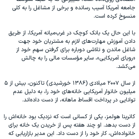
اسرائیل در جنگ
جامعه آمریکا آسیب رسانده و برخی از مشاغل را به کلی
نرگس محمدی برنده جایزه نوبل صلح
منسوخ کرده است.
همایش محافظه‌کاران آمریکا «سی‌پک»
با این حال یک بانک کوچک در غرب‌میانه آمريکا، از طريق
صفحه‌های ویژه
دادن آموزش مهارت‌های لازم به مشتريان خود جهت
سفر پرزیدنت ترامپ به چین
شاغل ماندن و تلاشی دوباره برای گرفتن سهم خود از
«رويای آمريکايی»، سایر مؤسسات مالی را به چالش
می‌کشد.
از سال ۲۰۰۷ میلادی (۱۳۸۶ خورشیدی) تاکنون، بیش از ۵
میلیون خانوار آمریکایی خانه‌های خود را، به دليل عدم
توانايی در پرداخت اقساط ماهانه، از دست داده‌اند.
کاترینا هولمز، يکی از کسانی است که نزديک بود خانه‌اش را
از دست بدهد. او چند هفته پس از خريدن یک خانه برای
خانواده‌اش، کار خود را از دست داد. این مدیر بازاریابی که