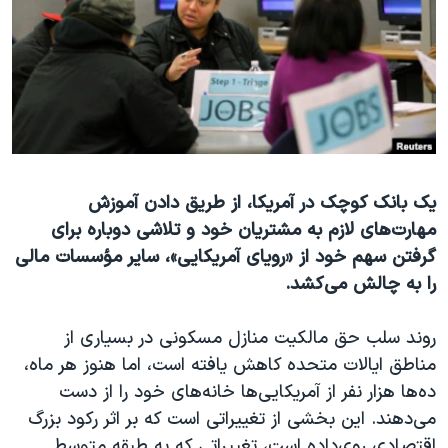
دنبال کنید
مستندها
فرهنگ و زندگی
حقوق شهروندی
انتخابات ریاست جمهوری آمریکا ۲۰۲۴
اقتصادی
حمله جمهوری اسلامی به اسرائیل
رمز مهسا
علم و فناوری
زبانهای مختلف
اسرائیل در جنگ
ورزش زنان در ایران
یک بانک کوچک در آمريکا، از طريق دادن آموزش
گالری عکس
اعتراضات زن، زندگی، آزادی
مهارت‌های لازم به مشتريان خود و تلاشی دوباره برای
آرشیو پخش زنده
مجموعه مستندهای دادخواهی
گرفتن سهم خود از «رويای آمريکايی»، سایر مؤسسات مالی
تریبونال مردمی آبان ۹۸
را به چالش می‌کشد.
دادگاه حمید نوری
روند سلب حق مالکیت منازل مسکونی در بسیاری از
چهل سال گروگان‌گیری
مناطق ایالات متحده کاهش یافته است، اما هنوز هر ماه،
قانون شفافیت دارائی کادر رهبری ایران
ده‌ها هزار نفر از آمریکایی‌ها خانه‌های خود را از دست
می‌دهند. اين بخشی از تغييراتی است که بر اثر رکود بزرگ
اعتراضات مردمی آبان ۹۸
اقتصادی روی‌داده است، تغييراتی که به طبقه متوسط