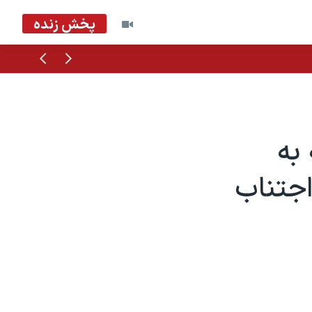
پخش زنده
قبلی
بعدی
 به
اجتناب