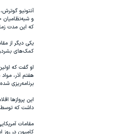
آنتونیو گوترش،
و شبه‌نظامیان ح
که این مدت زمان
یکی دیگر از مق
کمک‌های بشردوس
او گفت که اولین
هفتم آذر، مواد م
برنامه‌ریزی شده
این پروازها اقل
داشت که توسط س
کامیون در روز ا