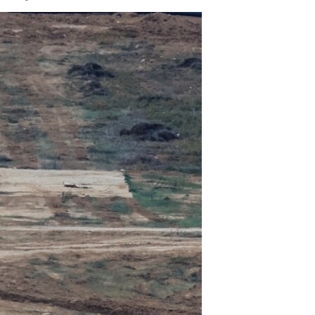
مستندها
فرهنگ و زندگی
حقوق شهروندی
انتخابات ریاست جمهوری آمریکا ۲۰۲۴
اقتصادی
حمله جمهوری اسلامی به اسرائیل
رمز مهسا
علم و فناوری
اسرائیل در جنگ
ورزش زنان در ایران
گالری عکس
اعتراضات زن، زندگی، آزادی
آرشیو پخش زنده
مجموعه مستندهای دادخواهی
تریبونال مردمی آبان ۹۸
دادگاه حمید نوری
چهل سال گروگان‌گیری
قانون شفافیت دارائی کادر رهبری ایران
اعتراضات مردمی آبان ۹۸
اسرائیل در جنگ