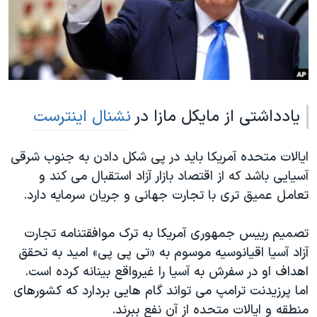
دنبال کنید
مستندها
فرهنگ و زندگی
حقوق شهروندی
انتخابات ریاست جمهوری آمریکا ۲۰۲۴
اقتصادی
حمله جمهوری اسلامی به اسرائیل
رمز مهسا
علم و فناوری
زبانهای مختلف
یادداشتی از مایکل مازا در
نشنال اینترست
اسرائیل در جنگ
ورزش زنان در ایران
گالری عکس
اعتراضات زن، زندگی، آزادی
ایالات متحده آمریکا باید در پی شکل دادن به جنوب شرقی
آرشیو پخش زنده
مجموعه مستندهای دادخواهی
آسیایی باشد که از اقتصاد بازار آزاد استقبال می کند و
تریبونال مردمی آبان ۹۸
تعامل عمیق تری با تجارت جهانی و جریان سرمایه دارد.
دادگاه حمید نوری
تصمیم رییس جمهوری آمریکا به ترک موافقتنامه تجارت
چهل سال گروگان‌گیری
آزاد آسیا اقیانوسیه موسوم به «تی پی پی» امید به تحقق
قانون شفافیت دارائی کادر رهبری ایران
اهداف او در سفرش به آسیا را غیرواقع بینانه کرده است.
اما پرزیدنت ترامپ می تواند گام هایی بردارد که کشورهای
اعتراضات مردمی آبان ۹۸
منطقه و ایالات متحده از آن نفع ببرند.