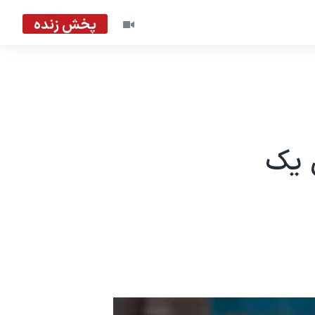
پخش زنده
 یک