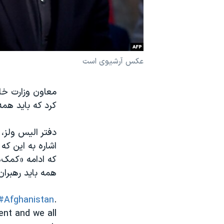
نرگس محمدی برنده جایزه نوبل صلح
همایش محافظه‌کاران آمریکا «سی‌پک»
صفحه‌های ویژه
عکس آرشیوی است
سفر پرزیدنت ترامپ به چین
معاون وزارت خار
کرد که باید همه
دفتر الیس ولز، 
اشاره به این که
که ادامه «کمک‌ه
همه باید رهبران
#Afghanistan
.
ent and we all