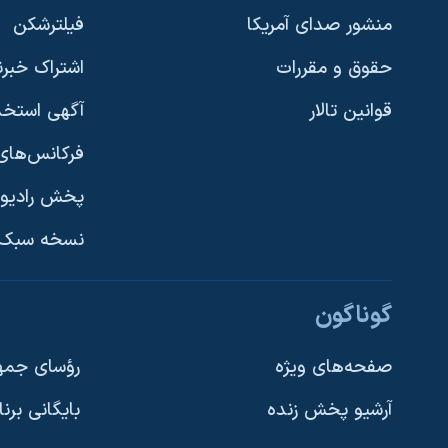
منشور صدای آمریکا
فیلترشکن
حقوق و مقررات
اشتراک خبرن
قوانین تالار
آگهی استخد
فرکانس‌های 
پخش رادیو
یادگیری زبان انگلیسی
نسخه سبک 
دنبال کنید
گوناگون
صفحه‌های ویژه
رؤسای جمهو
آرشیو پخش زنده
بایگانی برن
زبانهای مختلف