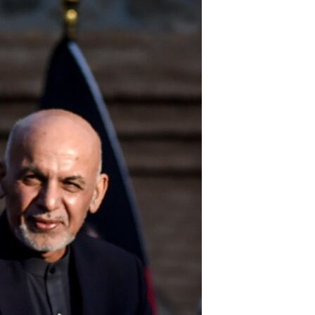
مستندها
فرهنگ و زندگی
حقوق شهروندی
انتخابات ریاست جمهوری آمریکا ۲۰۲۴
اقتصادی
حمله جمهوری اسلامی به اسرائیل
رمز مهسا
علم و فناوری
اسرائیل در جنگ
ورزش زنان در ایران
گالری عکس
اعتراضات زن، زندگی، آزادی
آرشیو پخش زنده
مجموعه مستندهای دادخواهی
تریبونال مردمی آبان ۹۸
دادگاه حمید نوری
چهل سال گروگان‌گیری
قانون شفافیت دارائی کادر رهبری ایران
اعتراضات مردمی آبان ۹۸
اسرائیل در جنگ