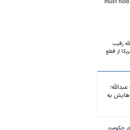
must hold
له رقیب
یکا از قطع
عبدالله؛
ک‌هایش به
بری حکومت