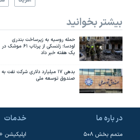
آمريکا
سر
بیشتر بخوانید
حمله روسیه به زیرساخت بندری
اودسا؛ زلنسکی از پرتاب ۶۱ موشک در
یک هفته خبر داد
بدهی ۱۷ میلیارد دلاری شرکت نفت به
صندوق توسعه ملی
در باره ما
خدمات
متمم بخش ۵۰۸
اپلیکیشن +VOA