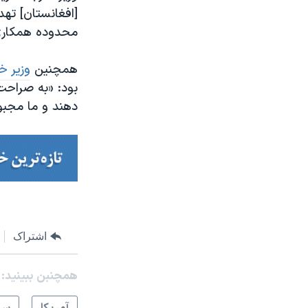
[افغانستان] ته
محدوده همکاری‎‌های خود با دولت افغانستان را مورد بازبینی فوری قرار خواه
همچنین
وزیر خ
بود: «به صراحت 
دهند و ما مجبور
اشتراک
همچنبن ببینید: