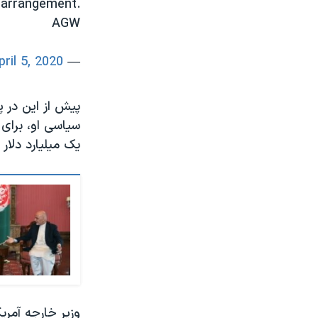
 arrangement.
AGW
pril 5, 2020
— State_SCA (@State_SCA)
پیش از این در 
سیاسی او، برای
یک میلیارد دلار
وزیر خارجه آمری