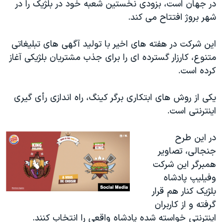
اسرائیل در جنگ
در جهان است، بزودی نخستین شعبه خود در بلژیک را در
شهر بروژ افتتاح می کند.
نرگس محمدی برنده جایزه نوبل صلح
همایش محافظه‌کاران آمریکا «سی‌پک»
این شرکت در هفته های اخیر با تولید آگهی های تبلیغاتی
صفحه‌های ویژه
متنوع، کارزار گسترده ای را برای جذب مشتریان بلژیکی آغاز
کرده است.
سفر پرزیدنت ترامپ به چین
یکی از روش های ابتکاری برگر کینگ، راه اندازی رأی گیری
اینترنتی است.
در این طرح
جنجالی، تصاویر
همبرگر این شرکت
وفیلیپ پادشاه
بلژیک کنار هم قرار
گرفته و از کاربران
اینترنتی خواسته شده پادشاه واقعی را انتخاب کنند.