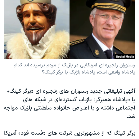
دنبال کنید
مستندها
فرهنگ و زندگی
حقوق شهروندی
انتخابات ریاست جمهوری آمریکا ۲۰۲۴
اقتصادی
حمله جمهوری اسلامی به اسرائیل
رمز مهسا
علم و فناوری
زبانهای مختلف
اسرائیل در جنگ
ورزش زنان در ایران
گالری عکس
اعتراضات زن، زندگی، آزادی
رستوران زنجیره ای آمریکایی در بلژیک از مردم پرسیده اند کدام
پادشاه واقعی است، پادشاه بلژیک یا برگر کینگ؟
آرشیو پخش زنده
مجموعه مستندهای دادخواهی
تریبونال مردمی آبان ۹۸
آگهی تبلیغاتی جدید رستوران های زنجیره ای «برگر کینگ»
دادگاه حمید نوری
یا «پادشاه همبرگر» بازتاب گسترده‌ای در شبکه های
چهل سال گروگان‌گیری
اجتماعی داشته و با اعتراض خانواده سلطنتی بلژیک مواجه
شد.
قانون شفافیت دارائی کادر رهبری ایران
اعتراضات مردمی آبان ۹۸
برگر کینگ که از مشهورترین شرکت های «فست فود» آمریکا