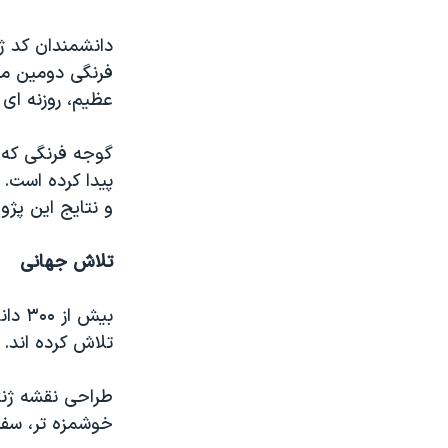
نرگس محمدی برنده جایزه نوبل صلح
دانشمندان کد ژ
همایش محافظه‌کاران آمریکا «سی‌پک»
فرنگی دومین م
عظیم، روزنه ای
صفحه‌های ویژه
سفر پرزیدنت ترامپ به چین
گوجه فرنگی که ر
پیدا کرده است.
و نتایج این پژوهش در نشر
تلاش جهانی
تلاش کرده اند.
طراحی نقشه ژنت
خوشمزه تر، سفت