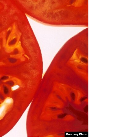
مستندها
فرهنگ و زندگی
حقوق شهروندی
انتخابات ریاست جمهوری آمریکا ۲۰۲۴
اقتصادی
حمله جمهوری اسلامی به اسرائیل
رمز مهسا
علم و فناوری
اسرائیل در جنگ
ورزش زنان در ایران
گالری عکس
اعتراضات زن، زندگی، آزادی
آرشیو پخش زنده
مجموعه مستندهای دادخواهی
تریبونال مردمی آبان ۹۸
دادگاه حمید نوری
چهل سال گروگان‌گیری
قانون شفافیت دارائی کادر رهبری ایران
اعتراضات مردمی آبان ۹۸
اسرائیل در جنگ