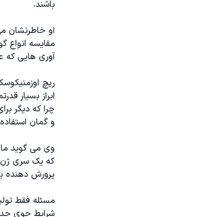
باشند.
او خاطرنشان می 
مقایسه انواع گ
آوری هایی که عا
ریچ اوزمنیکوسک
ابراز بسیار قد
چرا که دیگر بر
و گمان استفاده 
وی می گوید ما 
که یک سری ژن ه
پرورش دهنده ب
مسئله فقط تولی
شرایط جوی جدید