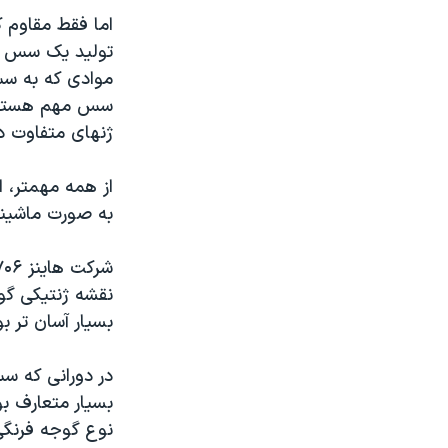
اما فقط مقاوم ک
تولید یک سس گو
موادی که به سس
سس مهم هستند، 
ژنهای متفاوت د
از همه مهمتر، ا
به صورت ماشینی
نقشه ژنتیکی گو
بسیار آسان تر بو
بسیار متعارف بو
نوع گوجه فرنگی