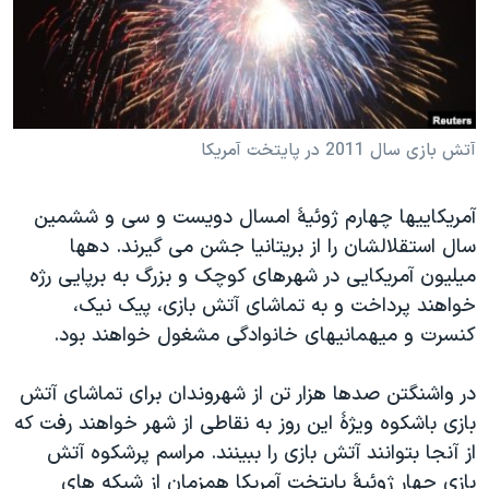
دنبال کنید
مستندها
فرهنگ و زندگی
حقوق شهروندی
انتخابات ریاست جمهوری آمریکا ۲۰۲۴
اقتصادی
حمله جمهوری اسلامی به اسرائیل
رمز مهسا
علم و فناوری
آتش بازی سال 2011 در پایتخت آمریکا
زبانهای مختلف
اسرائیل در جنگ
ورزش زنان در ایران
آمریکاییها چهارم ژوئیۀ امسال دویست و سی و ششمین
گالری عکس
اعتراضات زن، زندگی، آزادی
سال استقلالشان را از بریتانیا جشن می گیرند. دهها
آرشیو پخش زنده
مجموعه مستندهای دادخواهی
میلیون آمریکایی در شهرهای کوچک و بزرگ به برپایی رژه
تریبونال مردمی آبان ۹۸
خواهند پرداخت و به تماشای آتش بازی، پیک نیک،
کنسرت و میهمانیهای خانوادگی مشغول خواهند بود.
دادگاه حمید نوری
چهل سال گروگان‌گیری
در واشنگتن صدها هزار تن از شهروندان برای تماشای آتش
قانون شفافیت دارائی کادر رهبری ایران
بازی باشکوه ویژۀ این روز به نقاطی از شهر خواهند رفت که
از آنجا بتوانند آتش بازی را ببینند. مراسم پرشکوه آتش
اعتراضات مردمی آبان ۹۸
بازی چهار ژوئیۀ پایتخت آمریکا همزمان از شبکه های