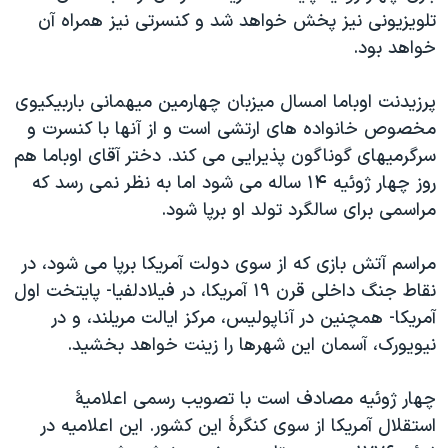
اسرائیل در جنگ
تلویزیونی نیز پخش خواهد شد و کنسرتی نیز همراه آن
نرگس محمدی برنده جایزه نوبل صلح
خواهد بود.
همایش محافظه‌کاران آمریکا «سی‌پک»
پرزیدنت اوباما امسال میزبان چهارمین میهمانی باربیکیوی
صفحه‌های ویژه
مخصوص خانواده های ارتشی است و از آنها با کنسرت و
سفر پرزیدنت ترامپ به چین
سرگرمیهای گوناگون پذیرایی می کند. دختر آقای اوباما هم
روز چهار ژوئیه ۱۴ ساله می شود اما به نظر نمی رسد که
مراسمی برای سالگرد تولد او برپا شود.
مراسم آتش بازی که از سوی دولت آمریکا برپا می شود، در
نقاط جنگ داخلی قرن ۱۹ آمریکا، در فیلادلفیا- پایتخت اول
آمریکا- همچنین در آناپولیس، مرکز ایالت مریلند، و در
نیویورک، آسمان این شهرها را زینت خواهد بخشید.
چهار ژوئیه مصادف است با تصویب رسمی اعلامیۀ
استقلال آمریکا از سوی کنگرۀ این کشور. این اعلامیه در