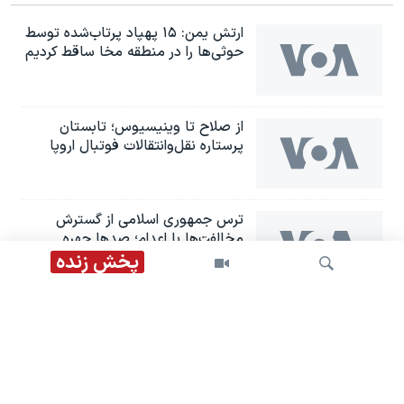
ارتش یمن: ۱۵ پهپاد پرتاب‌شده توسط
حوثی‌ها را در منطقه مخا ساقط کردیم
از صلاح تا وینیسیوس؛ تابستان
پرستاره نقل‌وانتقالات فوتبال اروپا
ترس جمهوری اسلامی از گسترش
مخالفت‌ها با اعدام؛ صدها چهره
شناخته‌شده به دادسرا احضار شدند
پخش زنده
اعلام وضعیت اضطراری در بریتیش
کلمبیا؛ بیش از ۲۰ هزار نفر از
آتش‌سوزی‌ها گریختند
جستجو