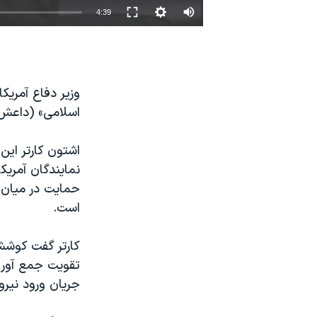
4:39
نرگس محمدی برنده جایزه نوبل صلح
همایش محافظه‌کاران آمریکا «سی‌پک»
صفحه‌های ویژه
وزیر دفاع آمریک
سفر پرزیدنت ترامپ به چین
اسلامی» (داعش)،
اشتون کارتر ای
نمایندگان آمریک
حمایت در میان ن
است.
کارتر گفت کوشش
تقویت جمع آوری 
جریان ورود نیر