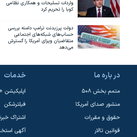
واردات تسلیحات و همکاری نظامی
کوبا را تحریم کرد
دولت پرزیدنت ترامپ دامنه بررسی
حساب‌های شبکه‌های اجتماعی
متقاضیان ویزای آمریکا را گسترش
می‌دهد
در باره ما
خدمات
متمم بخش ۵۰۸
اپلیکیشن +VOA
منشور صدای آمریکا
فیلترشکن
حقوق و مقررات
اشتراک خبرن
قوانین تالار
آگهی استخد