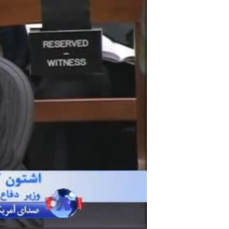
مستندها
فرهنگ و زندگی
حقوق شهروندی
انتخابات ریاست جمهوری آمریکا ۲۰۲۴
اقتصادی
حمله جمهوری اسلامی به اسرائیل
رمز مهسا
علم و فناوری
اسرائیل در جنگ
ورزش زنان در ایران
گالری عکس
اعتراضات زن، زندگی، آزادی
آرشیو پخش زنده
مجموعه مستندهای دادخواهی
تریبونال مردمی آبان ۹۸
دادگاه حمید نوری
چهل سال گروگان‌گیری
قانون شفافیت دارائی کادر رهبری ایران
اعتراضات مردمی آبان ۹۸
اسرائیل در جنگ