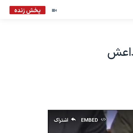
پخش زنده
 داعش
EMBED
اشتراک