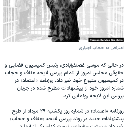
دنبال کنید
مستندها
فرهنگ و زندگی
حقوق شهروندی
انتخابات ریاست جمهوری آمریکا ۲۰۲۴
اقتصادی
حمله جمهوری اسلامی به اسرائیل
رمز مهسا
علم و فناوری
زبانهای مختلف
اسرائیل در جنگ
ورزش زنان در ایران
اعتراض به حجاب اجباری
گالری عکس
اعتراضات زن، زندگی، آزادی
در حالی که موسی غصنفرآبادی، رئیس کمیسیون قضایی و
آرشیو پخش زنده
مجموعه مستندهای دادخواهی
حقوقی مجلس امروز از اتمام بررسی لایحه عفاف و حجاب
تریبونال مردمی آبان ۹۸
در کمیسیون متبوع خود خبر داد، روزنامه «اعتماد» در
شماره امروز خود از پیشنهادات مطرح شده در جریان
دادگاه حمید نوری
بررسی این لایحه رونمایی کرد.
چهل سال گروگان‌گیری
قانون شفافیت دارائی کادر رهبری ایران
روزنامه «اعتماد» در شماره روز یکشنبه ۲۹ مرداد از طرح
پیشنهادات جدید در روند بررسی لایحه «عفاف و حجاب»
اعتراضات مردمی آبان ۹۸
خبر داد و نوشت مشخص نیست کدام یک از آنها در