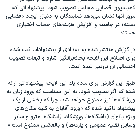
اسرائیل در جنگ
كميسيون قضايی مجلس تصویب شود؛ پیشنهاداتی که
نرگس محمدی برنده جایزه نوبل صلح
مرور آنها نشان می‌دهد نمایندگان به دنبال ایجاد «فضایی
بسته» در جامعه و افزایش هزینه‌های حجاب اختیاری
همایش محافظه‌کاران آمریکا «سی‌پک»
هستند.
صفحه‌های ویژه
سفر پرزیدنت ترامپ به چین
در گزارش منتشر شده به تعدادی از پیشنهادات ثبت شده
برای اصلاح این لایحه بحث‌برانگیز اشاره و تبعات تصویب
احتمالی آن بررسی شده است.
طبق این گزارش برای ماده يك این لايحه پیشنهاداتی ارائه
شده كه اگر تصويب شود، به اين معناست كه ورود زنان به
ورزشگاه‌ها نيز ممنوع خواهد شد، چرا كه بخشی از یک
پیشنهاد تاکید شده که «ورود آقايان به كليه مكان‌های
ويژه بانوان (باشگاه‌ها، ورزشگاه، آرايشگاه، مترو و ساير
وسايل نقليه عمومی و پارك‌ها) و بالعكس ممنوع است.»