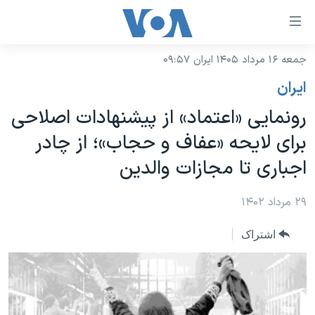
ینکهای
ابل
سترسی
جمعه ۱۶ مرداد ۱۴۰۵ ایران ۰۹:۵۷
خانه
هش
ايران
نسخه سبک وب‌سایت
ه
رونمایی «اعتماد» از پیشنهادات اصلاحی
حتوای
موضوع ها
برای لایحه «عفاف و حجاب»؛ از چادر
صلی
برنامه های تلویزیونی
ایران
هش
اجباری تا مجازات والدین
جدول برنامه ها
ه
آمریکا
فحه
صفحه‌های ویژه
۲۹ مرداد ۱۴۰۲
جهان
صلی
فرکانس‌های صدای آمریکا
ورزشی
جام جهانی ۲۰۲۶
هش
اشتراک
پخش رادیویی
ه
گزیده‌ها
عملیات خشم حماسی
ستجو
۲۵۰سالگی آمریکا
ویژه برنامه‌ها
یادگیری زبان انگلیسی
ویدیوها
بایگانی برنامه‌های تلویزیونی