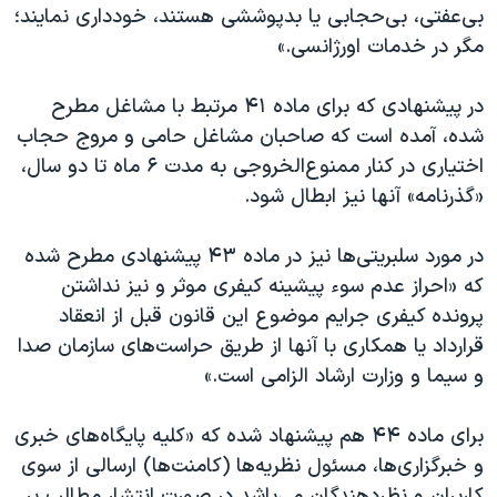
بی‌عفتی، بی‌حجابی يا بدپوششی هستند، خودداری نمايند؛
مگر در خدمات اورژانسی.»
در پیشنهادی که برای ماده ۴۱ مرتبط با مشاغل مطرح
شده، آمده است که صاحبان مشاغل حامی و مروج حجاب
اختیاری در كنار ممنوع‌الخروجی به مدت ۶ ماه تا دو سال،
«گذرنامه» آنها نيز ابطال شود.
در مورد سلبریتی‌ها نیز در ماده ۴۳ پیشنهادی مطرح شده
که «احراز عدم سوء پيشينه كيفری موثر و نيز نداشتن
پرونده كيفری جرايم موضوع اين قانون قبل از انعقاد
قرارداد يا همكاری با آنها از طريق حراست‌های سازمان صدا
و سيما و وزارت ارشاد الزامی است.»
برای ماده ۴۴ هم پیشنهاد شده که «كليه پايگاه‌های خبری
و خبرگزاری‌ها، مسئول نظريه‌ها (كامنت‌ها) ارسالی از سوی
کاربران و نظردهندگان می‌باشد در صورت انتشار مطالب بر