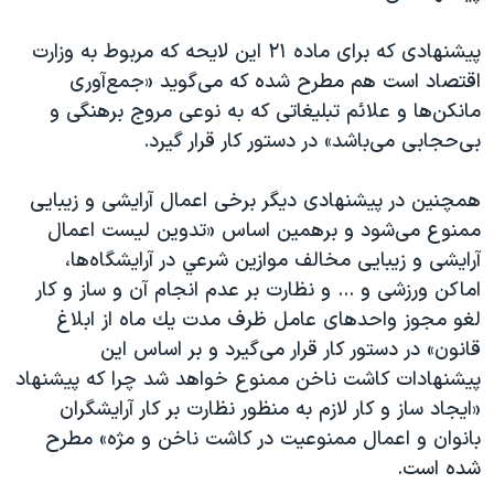
پیشنهادی که برای ماده ۲۱ این لایحه که مربوط به وزارت
اقتصاد است هم مطرح شده که می‌گوید «جمع‌آوری
مانكن‌ها و علائم تبليغاتی كه به نوعی مروج برهنگی و
بی‌حجابی می‌باشد» در دستور کار قرار گیرد.
همچنين در پيشنهادی دیگر برخی اعمال آرايشی و زيبايی
ممنوع می‌شود و برهمین اساس «تدوين ليست اعمال
آرايشی و زيبايی مخالف موازين شرعي در آرايشگاه‌ها،
اماكن ورزشی و ... و نظارت بر عدم انجام آن و ساز و كار
لغو مجوز واحدهای عامل ظرف مدت يك ماه از ابلاغ
قانون» در دستور کار قرار می‌گیرد و بر اساس این
پیشنهادات كاشت ناخن ممنوع خواهد شد چرا که پیشنهاد
«ايجاد ساز و كار لازم به منظور نظارت بر كار آرايشگران
بانوان و اعمال ممنوعيت در كاشت ناخن و مژه» مطرح
شده است.