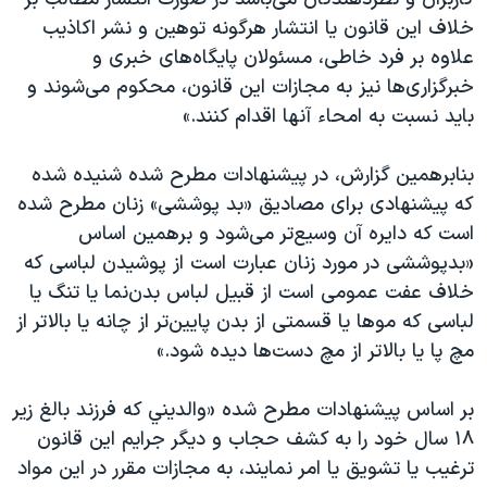
خلاف اين قانون يا انتشار هرگونه توهين و نشر اكاذيب
علاوه بر فرد خاطی، مسئولان پايگاه‌های خبری و
خبرگزاری‌ها نيز به مجازات اين قانون، محكوم می‌شوند و
بايد نسبت به امحاء آنها اقدام كنند.»
بنابرهمین گزارش، در پیشنهادات مطرح شده شنيده شده
كه پيشنهادی برای مصادیق «بد پوششی» زنان مطرح شده
است كه دايره آن وسيع‌تر می‌شود و برهمین اساس
«بدپوششی در مورد زنان عبارت است از پوشيدن لباسی كه
خلاف عفت عمومی است از قبيل لباس بدن‌نما يا تنگ يا
لباسی كه موها يا قسمتی از بدن پايين‌تر از چانه يا بالاتر از
مچ پا يا بالاتر از مچ دست‌ها ديده شود.»
بر اساس پیشنهادات مطرح شده «والديني كه فرزند بالغ زير
۱۸ سال خود را به كشف حجاب و ديگر جرايم اين قانون
ترغيب يا تشويق يا امر نمايند، به مجازات مقرر در اين مواد