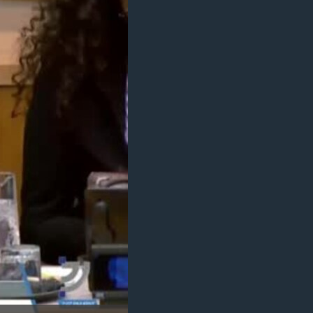
مستندها
فرهنگ و زندگی
حقوق شهروندی
انتخابات ریاست جمهوری آمریکا ۲۰۲۴
اقتصادی
حمله جمهوری اسلامی به اسرائیل
رمز مهسا
علم و فناوری
اسرائیل در جنگ
ورزش زنان در ایران
گالری عکس
اعتراضات زن، زندگی، آزادی
آرشیو پخش زنده
مجموعه مستندهای دادخواهی
تریبونال مردمی آبان ۹۸
دادگاه حمید نوری
چهل سال گروگان‌گیری
قانون شفافیت دارائی کادر رهبری ایران
اعتراضات مردمی آبان ۹۸
اسرائیل در جنگ