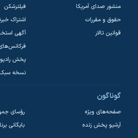
منشور صدای آمریکا
فیلترشکن
حقوق و مقررات
اشتراک خبرن
قوانین تالار
آگهی استخد
فرکانس‌های 
پخش رادیو
یادگیری زبان انگلیسی
نسخه سبک 
دنبال کنید
گوناگون
صفحه‌های ویژه
رؤسای جمهو
آرشیو پخش زنده
بایگانی برن
زبانهای مختلف