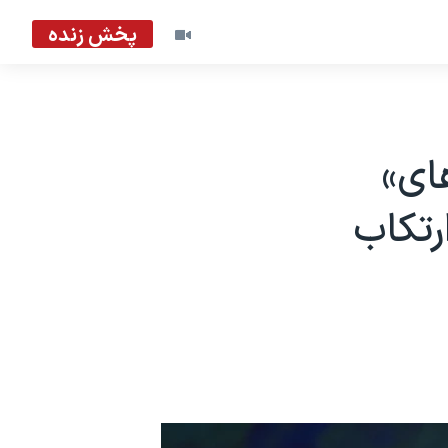
پخش زنده
ای»
رتکاب