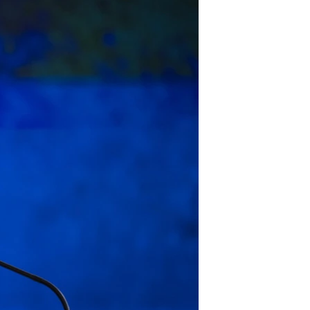
مستندها
فرهنگ و زندگی
حقوق شهروندی
انتخابات ریاست جمهوری آمریکا ۲۰۲۴
اقتصادی
حمله جمهوری اسلامی به اسرائیل
رمز مهسا
علم و فناوری
اسرائیل در جنگ
ورزش زنان در ایران
گالری عکس
اعتراضات زن، زندگی، آزادی
آرشیو پخش زنده
مجموعه مستندهای دادخواهی
تریبونال مردمی آبان ۹۸
دادگاه حمید نوری
چهل سال گروگان‌گیری
قانون شفافیت دارائی کادر رهبری ایران
اعتراضات مردمی آبان ۹۸
اسرائیل در جنگ