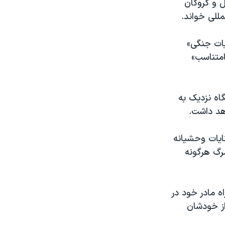
 و گروگان
مللی خواند.
یات جنگی»
امتناسب»
گاه نزدیک به
هد داشت.
ایات وحشیانه
رگ هرگونه
اه مادر خود در
ز خودشان