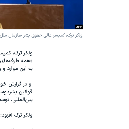
نرگس محمدی برنده جایزه نوبل صلح
همایش محافظه‌کاران آمریکا «سی‌پک»
صفحه‌های ویژه
ولکر ترک، کمیسر عالی حقوق بشر سازمان ملل
سفر پرزیدنت ترامپ به چین
ولکر ترک، کمیس
«همه طرف‌های» 
به این موارد و
او در گزارش خو
قوانین بشردوستا
بین‌المللی، تو
ولکر ترک افزود: