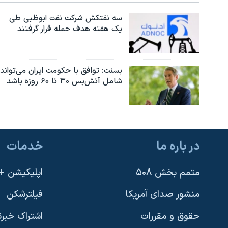
سه نفتکش شرکت نفت ابوظبی طی
یک هفته هدف حمله قرار گرفتند
بسنت: توافق با حکومت ایران می‌تواند
شامل آتش‌بس ۳۰ تا ۶۰ روزه باشد
در باره ما
خدمات
متمم بخش ۵۰۸
اپلیکیشن +VOA
منشور صدای آمریکا
فیلترشکن
حقوق و مقررات
اشتراک خبرن