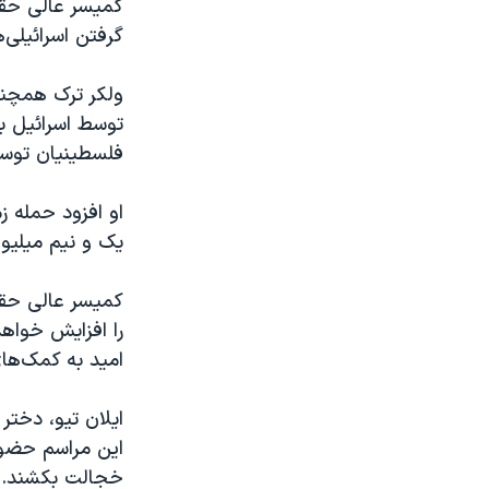
کمیسر عالی حقو
گرفتن اسرائیلی‌
ولکر ترک همچنی
توسط اسرائیل با
فلسطینیان توسط
او افزود حمله ز
یک و نیم میلیو
کمیسر عالی حقو
را افزایش خواه
امید به کمک‌ها
ایلان تیو، دختر
این مراسم حضور
خجالت بکشند.»