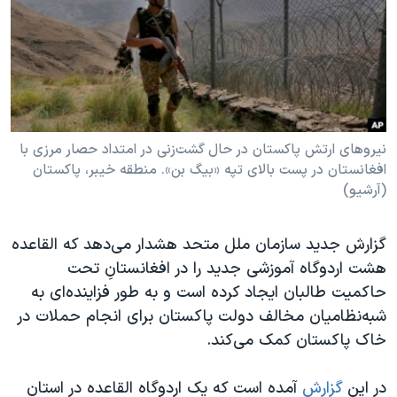
دنبال کنید
مستندها
فرهنگ و زندگی
حقوق شهروندی
انتخابات ریاست جمهوری آمریکا ۲۰۲۴
اقتصادی
حمله جمهوری اسلامی به اسرائیل
رمز مهسا
علم و فناوری
زبانهای مختلف
اسرائیل در جنگ
ورزش زنان در ایران
نیروهای ارتش پاکستان در حال گشت‌زنی در امتداد حصار مرزی با
افغانستان در پست بالای تپه «بیگ بن». منطقه خیبر، پاکستان
گالری عکس
اعتراضات زن، زندگی، آزادی
(آرشیو)
آرشیو پخش زنده
مجموعه مستندهای دادخواهی
تریبونال مردمی آبان ۹۸
گزارش جدید سازمان ملل متحد هشدار می‌دهد که القاعده
هشت اردوگاه آموزشی جدید را در افغانستانِ تحت
دادگاه حمید نوری
حاکمیت طالبان ایجاد کرده است و به طور فزاینده‌ای به
چهل سال گروگان‌گیری
شبه‌نظامیان مخالف دولت پاکستان برای انجام حملات در
قانون شفافیت دارائی کادر رهبری ایران
خاک پاکستان کمک می‌کند.
اعتراضات مردمی آبان ۹۸
در این
گزارش
آمده است که یک اردوگاه القاعده در استان