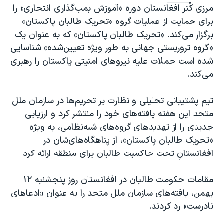
اسرائیل در جنگ
مرزی کُنر افغانستان دوره «آموزش بمب‌گذاری انتحاری» را
نرگس محمدی برنده جایزه نوبل صلح
برای حمایت از عملیات گروه «تحریک طالبان پاکستان»
برگزار می‌کند. «تحریک طالبان پاکستان» که به عنوان یک
همایش محافظه‌کاران آمریکا «سی‌پک»
«گروه تروریستی جهانی به طور ویژه تعیین‌شده» شناسایی
صفحه‌های ویژه
شده است حملات علیه نیروهای امنیتی پاکستان را رهبری
سفر پرزیدنت ترامپ به چین
می‌کند.
تیم پشتیبانی تحلیلی و نظارت بر تحریم‌ها در سازمان ملل
متحد این هفته یافته‌های خود را منتشر کرد و ارزیابی
جدیدی را از تهدیدهای گروه‌های شبه‌نظامی، به ‌ویژه
«تحریک طالبان پاکستان»، از پناهگاه‌های‌شان در
افغانستانِ تحت حاکمیت طالبان برای منطقه ارائه کرد.
مقامات حکومت طالبان در افغانستان روز پنجشنبه ۱۲
بهمن، یافته‌های سازمان ملل متحد را به عنوان «ادعاهای
نادرست» رد کردند.