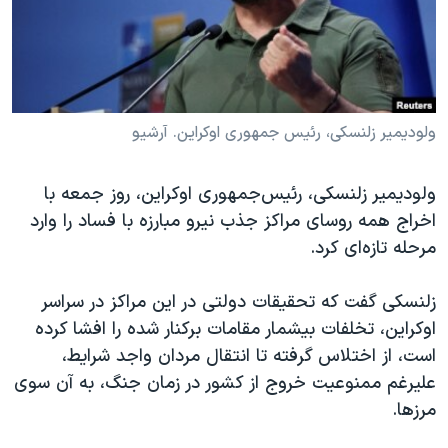
دنبال کنید
مستندها
فرهنگ و زندگی
حقوق شهروندی
انتخابات ریاست جمهوری آمریکا ۲۰۲۴
اقتصادی
حمله جمهوری اسلامی به اسرائیل
رمز مهسا
علم و فناوری
ولودیمیر زلنسکی، رئیس جمهوری اوکراین. آرشیو
زبانهای مختلف
اسرائیل در جنگ
ورزش زنان در ایران
ولودیمیر زلنسکی، رئیس‌جمهوری اوکراین، روز جمعه با
گالری عکس
اعتراضات زن، زندگی، آزادی
اخراج همه روسای مراکز جذب نیرو مبارزه با فساد را وارد
آرشیو پخش زنده
مجموعه مستندهای دادخواهی
مرحله‌ تازه‌ای کرد.
تریبونال مردمی آبان ۹۸
زلنسکی گفت که تحقیقات دولتی در این مراکز در سراسر
دادگاه حمید نوری
اوکراین، تخلفات بیشمار مقامات برکنار شده را افشا کرده
چهل سال گروگان‌گیری
است، از اختلاس گرفته تا انتقال مردان واجد شرایط،
علیرغم ممنوعیت خروج از کشور در زمان جنگ، به آن سوی
قانون شفافیت دارائی کادر رهبری ایران
مرزها.
اعتراضات مردمی آبان ۹۸