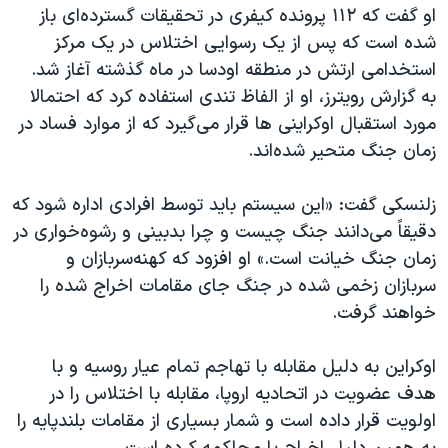
اسرائیل در جنگ
او گفت که ۱۱۲ پرونده کیفری در تحقیقات گسترده‌ای باز
شده است که پس از یک رسوایی اختلاس در یک مرکز
نرگس محمدی برنده جایزه نوبل صلح
استخدامی ارتش در منطقه اودسا در ماه گذشته آغاز شد.
همایش محافظه‌کاران آمریکا «سی‌پک»
به گزارش رویترز، او از الفاظ تندی استفاده کرد که احتمالا
صفحه‌های ویژه
مورد استقبال اوکراینی ها قرار می‌گیرد که از موارد فساد در
زمان جنگ متحیر شده‌اند.
سفر پرزیدنت ترامپ به چین
زلنسکی گفت: «این سیستم باید توسط افرادی اداره شود که
دقیقاً می‌دانند جنگ چیست و چرا بدبینی و رشوه‌خواری در
زمان جنگ خیانت است.» او افزود که کهنه‌سربازان و
سربازان زخمی شده در جنگ جای مقامات اخراج شده را
خواهند گرفت.
اوکراین به دلیل مقابله با تهاجم تمام عیار روسیه و با
هدف عضویت در اتحادیه اروپا، مقابله با اختلاس را در
اولویت قرار داده است و شمار بسیاری از مقامات بلندپایه را