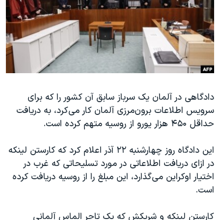
دنبال کنید
مستندها
فرهنگ و زندگی
حقوق شهروندی
انتخابات ریاست جمهوری آمریکا ۲۰۲۴
اقتصادی
حمله جمهوری اسلامی به اسرائیل
رمز مهسا
علم و فناوری
زبانهای مختلف
اسرائیل در جنگ
ورزش زنان در ایران
دادگاهی در آلمان یک سرباز سابق آن کشور را که برای
گالری عکس
اعتراضات زن، زندگی، آزادی
سرویس اطلاعات برون‌مرزی آلمان کار می‌کرد، به دریافت
آرشیو پخش زنده
مجموعه مستندهای دادخواهی
حداقل ۴۵۰ هزار یورو از روسیه متهم کرده است.
تریبونال مردمی آبان ۹۸
این دادگاه روز چهارشنبه ۲۲ آذر اعلام کرد که کارستن لینکه
دادگاه حمید نوری
در ازای دریافت اطلاعاتی در مورد تسلیحاتی که غرب در
چهل سال گروگان‌گیری
اختیار اوکراین می‌گذار‌د، این مبلغ را از روسیه دریافت کرده
قانون شفافیت دارائی کادر رهبری ایران
است.
اعتراضات مردمی آبان ۹۸
کارستن لینکه و شریکش که یک تاجر الماس آلمانی