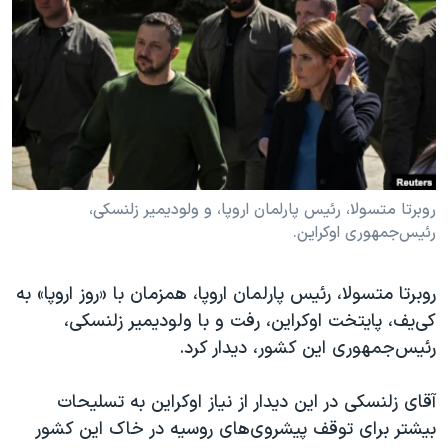
دنبال کنید
مستندها
فرهنگ و زندگی
حقوق شهروندی
انتخابات ریاست جمهوری آمریکا ۲۰۲۴
اقتصادی
حمله جمهوری اسلامی به اسرائیل
رمز مهسا
علم و فناوری
زبانهای مختلف
اسرائیل در جنگ
ورزش زنان در ایران
گالری عکس
اعتراضات زن، زندگی، آزادی
روبرتا متسولا، رئیس پارلمان اروپا، و ولودیمیر زلنسکی،
رئیس‌جمهوری اوکراین.
آرشیو پخش زنده
مجموعه مستندهای دادخواهی
تریبونال مردمی آبان ۹۸
روبرتا متسولا، رئیس پارلمان اروپا، همزمان با «روز اروپا» به
دادگاه حمید نوری
کی‌یف، پایتخت اوکراین، رفت و با ولودیمیر زلنسکی،
چهل سال گروگان‌گیری
رئیس‌جمهوری این کشور، دیدار کرد.
قانون شفافیت دارائی کادر رهبری ایران
آقای زلنسکی در این دیدار از نیاز اوکراین به تسلیحات
اعتراضات مردمی آبان ۹۸
بیشتر برای توقف پیشروی‌های روسیه در خاک این کشور