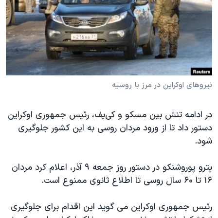
دنبال کنید
مستندها
فرهنگ و زندگی
حقوق شهروندی
انتخابات ریاست جمهوری آمریکا ۲۰۲۴
اقتصادی
حمله جمهوری اسلامی به اسرائیل
رمز مهسا
علم و فناوری
زبانهای مختلف
اسرائیل در جنگ
ورزش زنان در ایران
نیروهای اوکراین در مرز با روسیه
گالری عکس
اعتراضات زن، زندگی، آزادی
در ادامه تنش بین مسکو و کی‌یف، رئیس جمهوری اوکراین
آرشیو پخش زنده
مجموعه مستندهای دادخواهی
دستور داد تا از ورود مردان روسی به این کشور جلوگیری
تریبونال مردمی آبان ۹۸
شود.
دادگاه حمید نوری
پترو پوروشنکو در دستور روز جمعه ۹ آذر، اعلام کرد مردان
چهل سال گروگان‌گیری
۱۶ تا ۶۰ سال روسی تا اطلاع ثانوی ممنوع است.
قانون شفافیت دارائی کادر رهبری ایران
اعتراضات مردمی آبان ۹۸
رئیس جمهوری اوکراین می گوید این اقدام برای جلوگیری