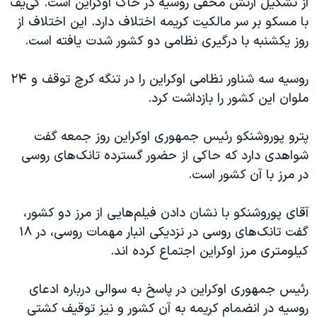
از تشکیل ارتش مخفی روسیه در خاک اوکراین است. کی‌یف
اسرائیل در جنگ
با مسکو بر سر مالکیت کریمه اختلاف دارد. این اختلاف از
نرگس محمدی برنده جایزه نوبل صلح
روز یکشنبه با درگیری نظامی دو کشور شدت یافته است.
همایش محافظه‌کاران آمریکا «سی‌پک»
روسیه سه شناور نظامی اوکراین را در تنگه کرچ توقف و ۲۴
صفحه‌های ویژه
ملوان این کشور را بازداشت کرد.
سفر پرزیدنت ترامپ به چین
پترو پوروشنکو رئیس جمهوری اوکراین روز جمعه گفت
شواهدی دارد که حاکی از حضور گسترده تانک‌های روسی
در مرز با آن کشور است.
آقای پوروشنکو با نشان دادن فیلم‌هایی از مرز دو کشور،
گفت تانک‌های روسی در نزدیکی انبار مهمات روسی، در ۱۸
کیلومتری مرز اوکراین اجتماع کرده اند.
رئیس جمهوری اوکراین در پاسخ به سوالی درباره ادعای
روسیه در انضمام کریمه به آن کشور و نیز توقیف کشتی