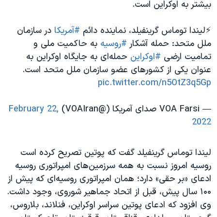
بیشتر به اوکراین است.
⚡️لیندا توماس گرینفیلد، نماینده دائم
#آمریکا
در سازمان
ملل متحد: حمله آشکار
#روسیه
به حاکمیت ملی و
تمامیت ارضی
#اوکراین
حمله‌ای به جایگاه اوکراین به
عنوان یکی از کشورهای عضو سازمان ملل متحد است.
pic.twitter.com/n5OtZ3q5Gp
— VOA Farsi صدای آمریکا (@VOAIran)
February 22,
2022
لیندا توماس گرینفیلد گفت که پوتین تصریح کرده است
روسیه امروز نسبت به همه سرزمین‌های امپراتوری روسیه
ادعای «بر حقی» دارد؛ همان امپراتوری روسیه‌ای که پیش از
۱۰۰ سال پیش، قبل از اتحاد جماهیر شوروی، وجود داشت.
وی افزود که ادعای پوتین سراسر اوکراین، فنلاند، بلاروس،