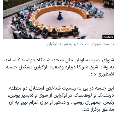
دنبال کنید
مستندها
فرهنگ و زندگی
حقوق شهروندی
انتخابات ریاست جمهوری آمریکا ۲۰۲۴
اقتصادی
حمله جمهوری اسلامی به اسرائیل
رمز مهسا
علم و فناوری
زبانهای مختلف
اسرائیل در جنگ
ورزش زنان در ایران
نشست شورای امنیت درباره شرایط اوکراین
گالری عکس
اعتراضات زن، زندگی، آزادی
شورای امنیت سازمان ملل متحد، شامگاه دوشنبه ۲ اسفند،
آرشیو پخش زنده
مجموعه مستندهای دادخواهی
به وقت شرق آمریکا درباره وضعیت اوکراین تشکیل جلسه
تریبونال مردمی آبان ۹۸
اضطراری داد.
دادگاه حمید نوری
این جلسه در پی به رسمیت شناختن استقلال دو منطقه
چهل سال گروگان‌گیری
دونتسک و لوهانسک در اوکراین از سوی ولادیمیر پوتین،
قانون شفافیت دارائی کادر رهبری ایران
رئیس جمهوری روسیه، و دستور او برای اعزام نیرو به آن
مناطق برگزار شد.
اعتراضات مردمی آبان ۹۸