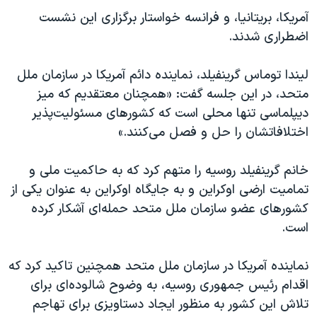
اسرائیل در جنگ
آمریکا، بریتانیا، و فرانسه خواستار برگزاری این نشست
نرگس محمدی برنده جایزه نوبل صلح
اضطراری شدند.
همایش محافظه‌کاران آمریکا «سی‌پک»
لیندا توماس گرینفیلد، نماینده دائم آمریکا در سازمان ملل
صفحه‌های ویژه
متحد، در این جلسه گفت: «همچنان معتقدیم که میز
سفر پرزیدنت ترامپ به چین
دیپلماسی تنها محلی است که کشورهای مسئولیت‌پذیر
اختلافاتشان را حل و فصل می‌کنند.»
خانم گرینفیلد روسیه را متهم کرد که به حاکمیت ملی و
تمامیت ارضی اوکراین و به جایگاه اوکراین به عنوان یکی از
کشورهای عضو سازمان ملل متحد حمله‌ای آشکار کرده
است​.
نماینده آمریکا در سازمان ملل متحد همچنین تاکید کرد که
اقدام رئیس جمهوری روسیه، به وضوح شالوده‌ای برای
تلاش این کشور به منظور ایجاد دستاویزی برای تهاجم