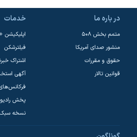
در باره ما
خدمات
متمم بخش ۵۰۸
اپلیکیشن +VOA
منشور صدای آمریکا
فیلترشکن
حقوق و مقررات
اشتراک خبرن
قوانین تالار
آگهی استخد
فرکانس‌های 
پخش رادیو
یادگیری زبان انگلیسی
نسخه سبک 
دنبال کنید
گوناگون