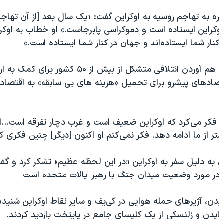
ره به تهاجم روسیه به اوکراین گفت: «یک سال بعد [از آن تهاجم
کراین ایستاده است و دموکراسی پابرجاست.» او خطاب به اوکرا
کنار شما ایستاده‌اند و جهان در کنار شما ایستاده است.»
بایدن درباره گرد هم آوردن ائتلافی متشکل از بیش از ۵۰
ادهای پیشرو برای تحمیل «هزینه های بی سابقه» به اقتصا
فکر می‌کرد که اوکراین ضعیف است و غرب دچار تفرقه است...او
ر از ما ادامه دهد. فکر نمی‌کنم او اکنون‌ [دیگر] چنین فکری کن
 به دلیل سفر به اوکراین «در این لحظه عظیم» تشکر کرد و گف
 در مورد وضعیت میدان جنگ با رهبر ایالات متحده است.
یدن، آژیرهای حمله هوایی در کی‌یف و سایر نقاط اوکراین شنیده
ایدن و زلنسکی از یک کلیسای جامع در پایتخت بازدید کردند.