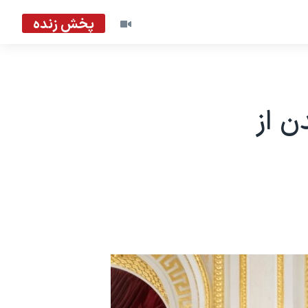
پخش زنده
ن از