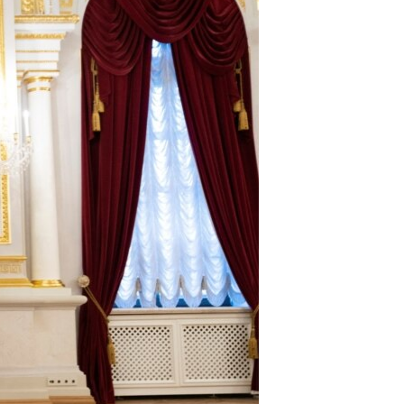
مستندها
فرهنگ و زندگی
حقوق شهروندی
انتخابات ریاست جمهوری آمریکا ۲۰۲۴
اقتصادی
حمله جمهوری اسلامی به اسرائیل
رمز مهسا
علم و فناوری
اسرائیل در جنگ
ورزش زنان در ایران
گالری عکس
اعتراضات زن، زندگی، آزادی
آرشیو پخش زنده
مجموعه مستندهای دادخواهی
تریبونال مردمی آبان ۹۸
دادگاه حمید نوری
چهل سال گروگان‌گیری
قانون شفافیت دارائی کادر رهبری ایران
اعتراضات مردمی آبان ۹۸
اسرائیل در جنگ