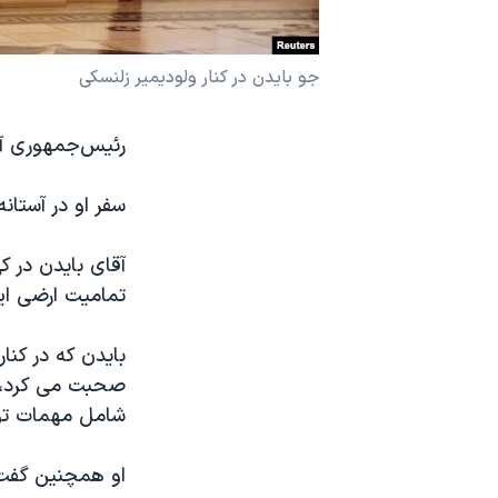
نرگس محمدی برنده جایزه نوبل صلح
همایش محافظه‌کاران آمریکا «سی‌پک»
جو بایدن در کنار ولودیمیر زلنسکی
صفحه‌های ویژه
رئیس‌جمهوری آمر
سفر پرزیدنت ترامپ به چین
سفر او در آستا
آقای بایدن در ک
تمامیت ارضی ای
بایدن که در کنا
شامل مهمات تو
او همچنین گفت 