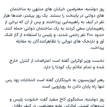
اسرائیل در جنگ
روز دوشنبه، معترضین خیابان های منتهی به ساختمان
نرگس محمدی برنده جایزه نوبل صلح
های دولتی در پایتخت را بستند. یک روز پیشتر، صدها هزار
همایش محافظه‌کاران آمریکا «سی‌پک»
نفر در کیف به راهپیمایی پرداختند و پس از آن که برخی از
صفحه‌های ویژه
راهپیمایان سعی کردند به یک ساختمان دولتی حمله کنند،
حدود ۲۰۰ نفر زخمی شدند، و پلیس با استفاده از گاز اشک
سفر پرزیدنت ترامپ به چین
آور و نارنجک های نورانی با تظاهرکنندگان به مقابله
پرداخت.
نخست وزیر اوکراین گفته است اعتراضات از کنترل خارج
شده و تمام علائم یک کودتا را دارد.
رهبر اپوزیسیون به خبرنگاران گفته است انتخابات زود رس
تنها راه پایان دادن به رویارویی است.
روز دوشنبه، سخنگوی کاخ سفید گفت خشونت پلیس و
نیروهای امنیتی اوکراین علیه معترضین در کیف «قابل