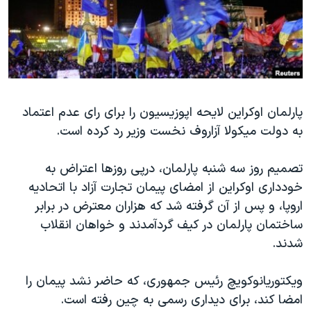
دنبال کنید
مستندها
فرهنگ و زندگی
حقوق شهروندی
انتخابات ریاست جمهوری آمریکا ۲۰۲۴
اقتصادی
حمله جمهوری اسلامی به اسرائیل
رمز مهسا
علم و فناوری
زبانهای مختلف
پارلمان اوکراین لایحه اپوزیسیون را برای رای عدم اعتماد
اسرائیل در جنگ
ورزش زنان در ایران
به دولت میکولا آزاروف نخست وزیر رد کرده است.
گالری عکس
اعتراضات زن، زندگی، آزادی
آرشیو پخش زنده
مجموعه مستندهای دادخواهی
تصمیم روز سه شنبه پارلمان، درپی روزها اعتراض به
خودداری اوکراین از امضای پیمان تجارت آزاد با اتحادیه
تریبونال مردمی آبان ۹۸
اروپا، و پس از آن گرفته شد که هزاران معترض در برابر
دادگاه حمید نوری
ساختمان پارلمان در کیف گردآمدند و خواهان انقلاب
چهل سال گروگان‌گیری
شدند.
قانون شفافیت دارائی کادر رهبری ایران
ویکتوریانوکویچ رئیس جمهوری، که حاضر نشد پیمان را
اعتراضات مردمی آبان ۹۸
امضا کند، برای دیداری رسمی به چین رفته است.