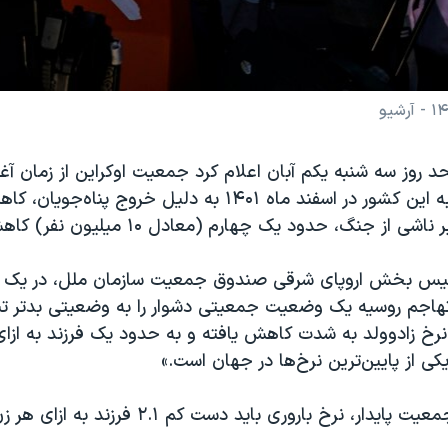
 روز سه شنبه یکم آبان اعلام کرد جمعیت اوکراین از زمان آغا
گسترده روسیه به این کشور در اسفند ماه ۱۴۰۱ به دلیل خروج پنا
از جنگ، حدود یک چهارم (معادل ۱۰ میلیون نفر) کاهش یافته است.
 رئیس بخش اروپای شرقی صندوق جمعیت سازمان ملل، در یک 
تهاجم روسیه یک وضعیت جمعیتی دشوار را به وضعیتی بدتر تب
رخ زاد‌و‌ولد به شدت کاهش یافته و به حدود یک فرزند به ازا
ی از پایین‌ترین نرخ‌ها در جهان است.»
ار، نرخ باروری باید دست کم ۲.۱ فرزند به ازای هر زن باشد.