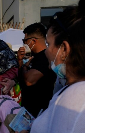
مستندها
فرهنگ و زندگی
حقوق شهروندی
انتخابات ریاست جمهوری آمریکا ۲۰۲۴
اقتصادی
حمله جمهوری اسلامی به اسرائیل
رمز مهسا
علم و فناوری
اسرائیل در جنگ
ورزش زنان در ایران
گالری عکس
اعتراضات زن، زندگی، آزادی
آرشیو پخش زنده
مجموعه مستندهای دادخواهی
تریبونال مردمی آبان ۹۸
دادگاه حمید نوری
چهل سال گروگان‌گیری
قانون شفافیت دارائی کادر رهبری ایران
اعتراضات مردمی آبان ۹۸
اسرائیل در جنگ