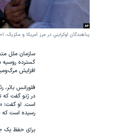
نرگس محمدی برنده جایزه نوبل صلح
همایش محافظه‌کاران آمریکا «سی‌پک»
صفحه‌های ویژه
پناهندگان اوکراینی در مرز آمریکا و مکزیک، ۱۴۰۱ - آرشیو
سفر پرزیدنت ترامپ به چین
سازمان ملل متحد
افزایش مرگ‌و‌میر ناشی 
فلورانس بائر،
در ژنو گفت که 
است. او گفت: «ن
رسیده است که یک
برای حفظ یک جمعیت پاید