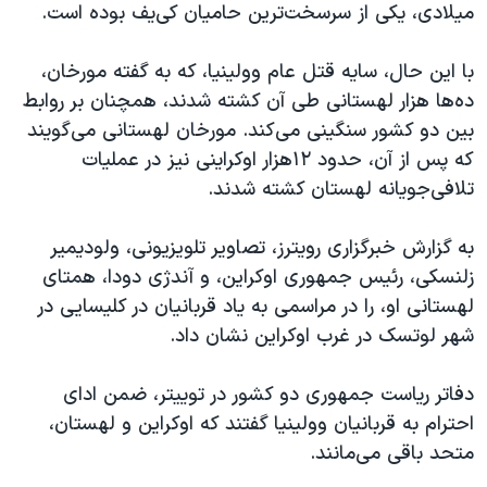
اسرائیل در جنگ
میلادی، یکی از سرسخت‌ترین حامیان کی‌یف بوده است.
نرگس محمدی برنده جایزه نوبل صلح
با این حال، سایه قتل عام وولینیا، که به گفته مورخان،
همایش محافظه‌کاران آمریکا «سی‌پک»
ده‌ها هزار لهستانی طی آن کشته شدند، همچنان بر روابط
صفحه‌های ویژه
بین دو کشور سنگینی می‌کند. مورخان لهستانی می‌گویند
که پس از آن، حدود ۱۲هزار اوکراینی نیز در عملیات
سفر پرزیدنت ترامپ به چین
تلافی‌جویانه لهستان کشته شدند.
به گزارش خبرگزاری رویترز، تصاویر تلویزیونی، ولودیمیر
زلنسکی، رئیس جمهوری اوکراین، و آندژی دودا، همتای
لهستانی او، را در مراسمی به یاد قربانیان در کلیسایی در
شهر لوتسک در غرب اوکراین نشان داد.
دفاتر ریاست جمهوری دو کشور در توییتر، ضمن ادای
احترام به قربانیان وولینیا گفتند که اوکراین و لهستان،
متحد باقی می‌مانند.