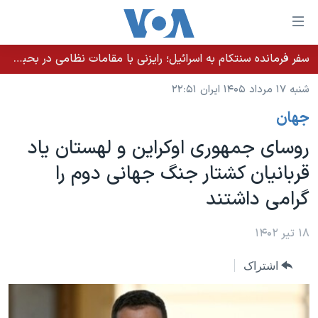
ینکهای
ابل
سترسی
سفر فرمانده سنتکام به اسرائیل؛ رایزنی با مقامات نظامی در بحبوحه تلاش‌ها برای توافق با جمهوری اسلامی
خانه
هش
شنبه ۱۷ مرداد ۱۴۰۵ ایران ۲۲:۵۱
نسخه سبک وب‌سایت
ه
جهان
حتوای
موضوع ها
صلی
روسای جمهوری اوکراین و لهستان یاد
برنامه های تلویزیونی
ایران
هش
قربانیان کشتار جنگ جهانی دوم را
جدول برنامه ها
ه
آمریکا
گرامی داشتند
فحه
صفحه‌های ویژه
جهان
صلی
فرکانس‌های صدای آمریکا
ورزشی
جام جهانی ۲۰۲۶
۱۸ تیر ۱۴۰۲
هش
پخش رادیویی
ه
گزیده‌ها
عملیات خشم حماسی
اشتراک
ستجو
۲۵۰سالگی آمریکا
ویژه برنامه‌ها
یادگیری زبان انگلیسی
ویدیوها
بایگانی برنامه‌های تلویزیونی