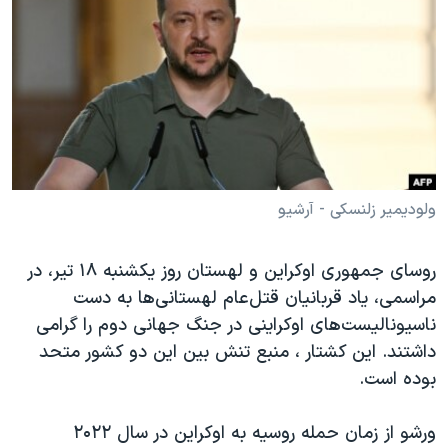
دنبال کنید
مستندها
فرهنگ و زندگی
حقوق شهروندی
انتخابات ریاست جمهوری آمریکا ۲۰۲۴
اقتصادی
حمله جمهوری اسلامی به اسرائیل
رمز مهسا
علم و فناوری
زبانهای مختلف
اسرائیل در جنگ
ورزش زنان در ایران
گالری عکس
اعتراضات زن، زندگی، آزادی
ولودیمیر زلنسکی - آرشیو
آرشیو پخش زنده
مجموعه مستندهای دادخواهی
روسای جمهوری اوکراین و لهستان روز یکشنبه ۱۸ تیر، در
تریبونال مردمی آبان ۹۸
مراسمی، یاد قربانیان قتل‌عام لهستانی‌ها به دست
دادگاه حمید نوری
ناسیونالیست‌های اوکراینی در جنگ جهانی دوم را گرامی
چهل سال گروگان‌گیری
داشتند. این کشتار ، منبع تنش بین این دو کشور متحد
بوده است.
قانون شفافیت دارائی کادر رهبری ایران
اعتراضات مردمی آبان ۹۸
ورشو از زمان حمله روسیه به اوکراین در سال ۲۰۲۲